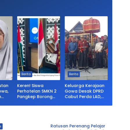
Berita
Berita
utan
Keren! Siswa
Keluarga Kerajaan
owa,
Perhotelan SMKN 2
Gowa Desak DPRD
h
Pangkep Borong
Cabut Perda LAD,
Gelar di Putra Putri
Istana Balla
 LAD:
Pangkep 2026,
Lompoa Diminta
Bahkan
Sabet Best Duta
Dikembalikan
Lingkungan dan
Fotogenik
Ratusan Perenang Pelajar
a