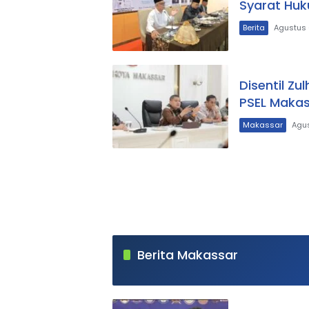
Syarat Hu
Berita
Agustus 
Disentil Z
PSEL Makas
Makassar
Agus
Mediasulsel.id
Berita Makassar