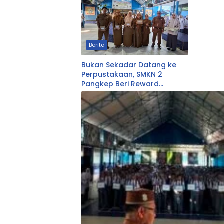
Berita
Bukan Sekadar Datang ke
Perpustakaan, SMKN 2
Pangkep Beri Reward
Pemustaka Teraktif Siswa
dan Guru