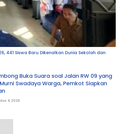
, 441 Siswa Baru Dikenalkan Dunia Sekolah dan
mbong Buka Suara soal Jalan RW 09 yang
r: Murni Swadaya Warga, Pemkot Siapkan
an
tus 4, 2026