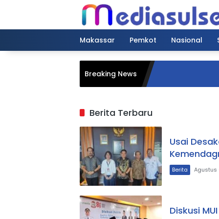
Langsung
ke
konten
Makassar
Pemkot
Nasional
Breaking News
Berita Terbaru
Usai Desak
Kemendagr
Berita
Agustus 
Diskusi MUI