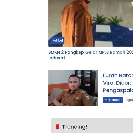
Artikel
SMKN 2 Pangkep Gelar MPLS Ramah 2026
Industri
Lurah Baro
Viral Dico
Pengaspal
Makassar
Agus
Trending!