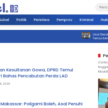
Sulsel
Politik
Peristiwa
Pemprov
Kriminal
Huk
Usai Desakan Kesulta
Temui Kemendagri Ba
Perda LAD
P
Conto
tingga
an Kesultanan Gowa, DPRD Temui
Mudah
i Bahas Pencabutan Perda LAD
6, 2026
 Makassar: Poligami Boleh, Asal Penuhi