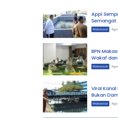
Appi Sempr
Semangat 
Makassar
Agus
BPN Makass
Wakaf dan 
Makassar
Agus
Viral Kana
Bukan Dam
Makassar
Agus