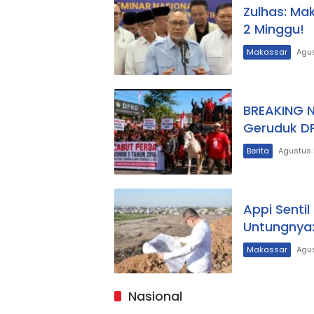
Zulhas: Ma
2 Minggu!
Makassar
Agus
BREAKING 
Geruduk D
Berita
Agustus 
Appi Senti
Untungnya:
Makassar
Agus
Nasional