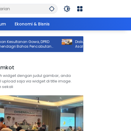
um
Ekonomi & Bisnis
nan Gowa, DPRD
Diskusi MUI Makassar: Poligami Boleh,
has Pencabutan
Asal Penuhi Syarat Hukum Negara
emkot
h widget dengan judul gambar, anda
l upload saja via widget di title image.
 sekali