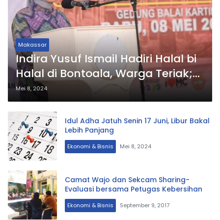
Makassar
Indira Yusuf Ismail Hadiri Halal bi
Halal di Bontoala, Warga Teriak;
Lanjutkan Kebaikan Demi Rakyat
Mei 8, 2024
Idul Adha Jatuh Senin 17 Juni, Libur Bakal
Lebih Panjang
Ekonomi & Bisnis
Mei 8, 2024
Camat Wajo dan Sekcam Sharing-
Evaluasi bersama Petugas Kebersihan
Ekonomi & Bisnis
September 9, 2017