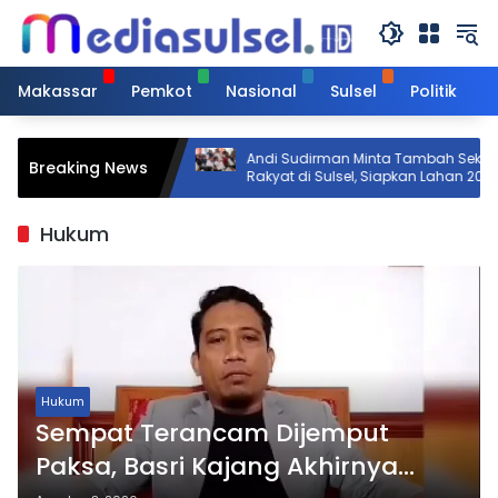
Langsung
ke
konten
Makassar
Pemkot
Nasional
Sulsel
Politik
gkas 652
Andi Sudirman Minta Tambah Sekolah
Breaking News
tinya Tersisa 250
Rakyat di Sulsel, Siapkan Lahan 20
Hektare
Hukum
Hukum
Sempat Terancam Dijemput
Paksa, Basri Kajang Akhirnya