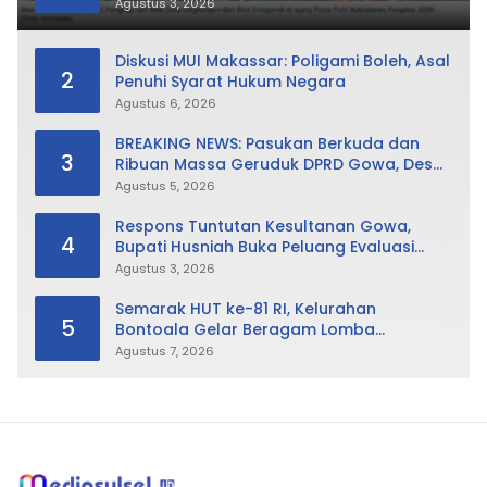
Sabet Best Duta Lingkungan dan
Agustus 3, 2026
Fotogenik
Diskusi MUI Makassar: Poligami Boleh, Asal
2
Penuhi Syarat Hukum Negara
Agustus 6, 2026
BREAKING NEWS: Pasukan Berkuda dan
3
Ribuan Massa Geruduk DPRD Gowa, Desak
Cabut Perda LAD
Agustus 5, 2026
Respons Tuntutan Kesultanan Gowa,
4
Bupati Husniah Buka Peluang Evaluasi
Perda LAD: Bisa Direvisi Bahkan Diganti
Agustus 3, 2026
Semarak HUT ke-81 RI, Kelurahan
5
Bontoala Gelar Beragam Lomba
Tradisional Libatkan Seluruh Warga
Agustus 7, 2026