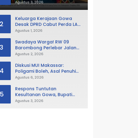
Putra Putri Pangkep 2026,
Agustus 3, 2026
Sabet Best Duta Lingkungan
dan Fotogenik
Keluarga Kerajaan Gowa
2
Desak DPRD Cabut Perda LAD,
Istana Balla Lompoa Diminta
Agustus 1, 2026
Dikembalikan
Swadaya Warga! RW 09
3
Barombong Perlebar Jalan
Lingkungan, Minta Pemkot Tak
Agustus 2, 2026
Hanya Fokus Urusan Sampah
Diskusi MUI Makassar:
4
Poligami Boleh, Asal Penuhi
Syarat Hukum Negara
Agustus 6, 2026
Respons Tuntutan
5
Kesultanan Gowa, Bupati
Husniah Buka Peluang
Agustus 3, 2026
Evaluasi Perda LAD: Bisa
Direvisi Bahkan Diganti