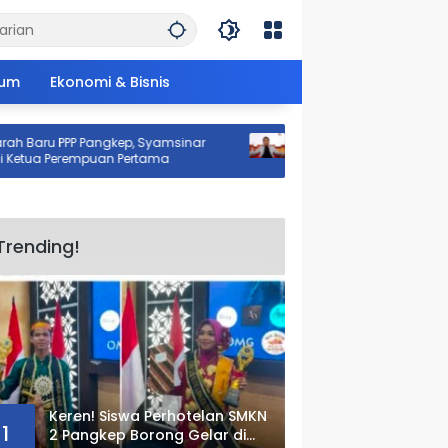
um
Ekonomi & Bisnis
ru PPP Pangkep, Syamsinar
Sempat Terancam Dijemput Paks
 Perempuan Pertama
Kajang Akhirnya Datangi Polda S
Trending!
Keren! Siswa Perhotelan SMKN
1
2 Pangkep Borong Gelar di