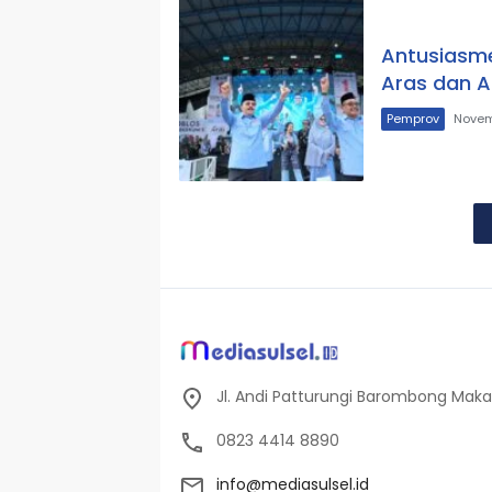
Antusiasm
Aras dan 
Pemprov
Novem
Jl. Andi Patturungi Barombong Makas
0823 4414 8890
info@mediasulsel.id