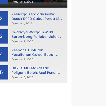
Putra Putri Pangkep 2026,
Agustus 3, 2026
Sabet Best Duta Lingkungan
dan Fotogenik
Keluarga Kerajaan Gowa
2
Desak DPRD Cabut Perda LAD,
Istana Balla Lompoa Diminta
Agustus 1, 2026
Dikembalikan
Swadaya Warga! RW 09
3
Barombong Perlebar Jalan
Lingkungan, Minta Pemkot Tak
Agustus 2, 2026
Hanya Fokus Urusan Sampah
Respons Tuntutan
4
Kesultanan Gowa, Bupati
Husniah Buka Peluang
Agustus 3, 2026
Evaluasi Perda LAD: Bisa
Direvisi Bahkan Diganti
Diskusi MUI Makassar:
5
Poligami Boleh, Asal Penuhi
Syarat Hukum Negara
Agustus 6, 2026