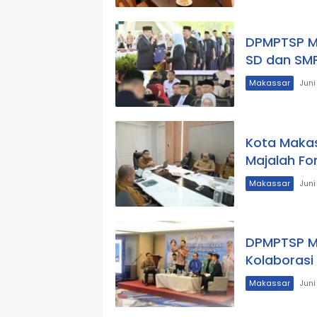
DPMPTSP Ma
SD dan SMP
Makassar
Juni
Kota Makas
Majalah Fo
Makassar
Juni
DPMPTSP Ma
Kolaborasi
Makassar
Juni