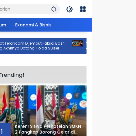
um
Ekonomi & Bisnis
m Dijemput Paksa, Basri
Sopir Truk Ditikam di SPBU Makassar,
a Datangi Polda Sulsel
akibat Monopoli Solar oleh Perusah
Logistik Alfamart B-LOG
Trending!
Keren! Siswa Perhotelan SMKN
1
2 Pangkep Borong Gelar di