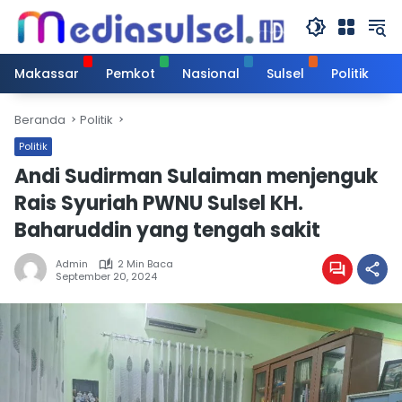
Langsung
ke
konten
Makassar
Pemkot
Nasional
Sulsel
Politik
Beranda
Politik
Politik
Andi Sudirman Sulaiman menjenguk
Rais Syuriah PWNU Sulsel KH.
Baharuddin yang tengah sakit
Admin
2 Min Baca
September 20, 2024