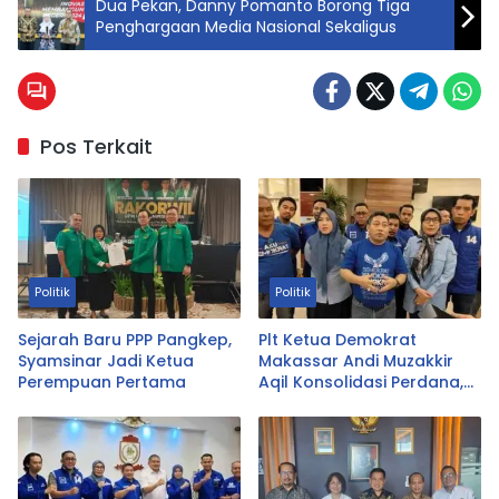
Dua Pekan, Danny Pomanto Borong Tiga
Penghargaan Media Nasional Sekaligus
Pos Terkait
Politik
Politik
Sejarah Baru PPP Pangkep,
Plt Ketua Demokrat
Syamsinar Jadi Ketua
Makassar Andi Muzakkir
Perempuan Pertama
Aqil Konsolidasi Perdana,
Target Bentuk Ranting di
Seluruh Kelurahan