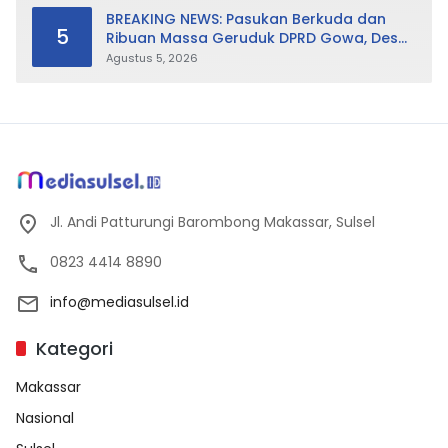
BREAKING NEWS: Pasukan Berkuda dan
5
Ribuan Massa Geruduk DPRD Gowa, Desak
Cabut Perda LAD
Agustus 5, 2026
Jl. Andi Patturungi Barombong Makassar, Sulsel
0823 4414 8890
info@mediasulsel.id
Kategori
Makassar
Nasional