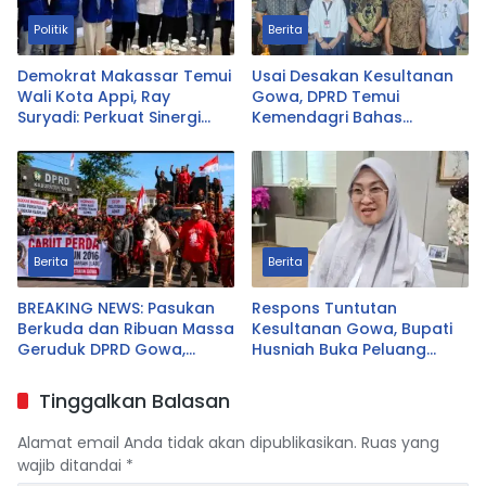
Politik
Berita
Demokrat Makassar Temui
Usai Desakan Kesultanan
Wali Kota Appi, Ray
Gowa, DPRD Temui
Suryadi: Perkuat Sinergi
Kemendagri Bahas
Bangun Kota
Pencabutan Perda LAD
Berita
Berita
BREAKING NEWS: Pasukan
Respons Tuntutan
Berkuda dan Ribuan Massa
Kesultanan Gowa, Bupati
Geruduk DPRD Gowa,
Husniah Buka Peluang
Desak Cabut Perda LAD
Evaluasi Perda LAD: Bisa
Direvisi Bahkan Diganti
Tinggalkan Balasan
Alamat email Anda tidak akan dipublikasikan.
Ruas yang
wajib ditandai
*