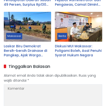
Pendapatan Daerah Sudah
Pejabat Administrator dan
49 Persen, Surplus Rp130
Pengawas, Camat Diminta
Miliar
Dekat dengan Warga
Makassar
Berita
Laskar Biru Demokrat
Diskusi MUI Makassar:
Bersih-bersih Drainase di
Poligami Boleh, Asal Penuhi
Pangkep, Ajak Warga
Syarat Hukum Negara
Hidupkan Gotong Royong
Tinggalkan Balasan
Alamat email Anda tidak akan dipublikasikan.
Ruas yang
wajib ditandai
*