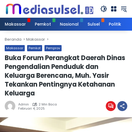
Langsung
ke
konten
Makassar
Pemkot
Nasional
Sulsel
Politik
Beranda
Makassar
Makassar
Pemkot
Pemprov
Buka Forum Perangkat Daerah Dinas
Pengendalian Penduduk dan
Keluarga Berencana, Muh. Yasir
Tekankan Pentingnya Ketahanan
Keluarga
Admin
2 Min Baca
Februari 4, 2025