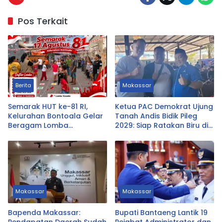
Pos Terkait
Berita
Makassar
Semarak HUT ke-81 RI,
Ketua PAC Demokrat Ujung
Kelurahan Bontoala Gelar
Tanah Andis Bidik Pileg
Beragam Lomba
2029: Siap Ratakan Biru di
Tradisional Libatkan
Ujung Tanah
Seluruh Warga
Makassar
Makassar
Bapenda Makassar:
Bupati Bantaeng Lantik 19