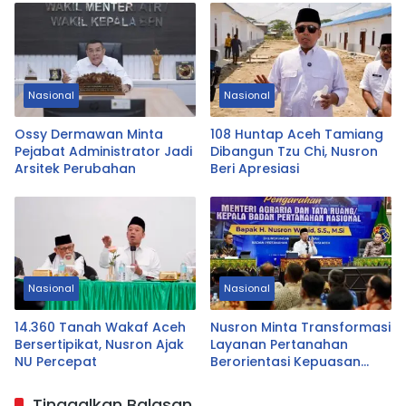
Nasional
Nasional
Ossy Dermawan Minta
108 Huntap Aceh Tamiang
Pejabat Administrator Jadi
Dibangun Tzu Chi, Nusron
Arsitek Perubahan
Beri Apresiasi
Nasional
Nasional
14.360 Tanah Wakaf Aceh
Nusron Minta Transformasi
Bersertipikat, Nusron Ajak
Layanan Pertanahan
NU Percepat
Berorientasi Kepuasan
Warga
Tinggalkan Balasan