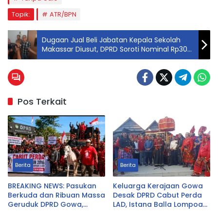
Topik:
ATR/BPN
Dugaan Jual Beli Jabatan Kepala Sekolah
Makassar Diusut, DPRD Soroti Nominal Rp30
Juta hingga Rp50 Juta
Pos Terkait
Berita
Berita
BREAKING NEWS: Pasukan
Keluarga Kerajaan Gowa
Berkuda dan Ribuan Massa
Desak DPRD Cabut Perda
Geruduk DPRD Gowa,
LAD, Istana Balla Lompoa
Desak Cabut Perda LAD
Diminta Dikembalikan