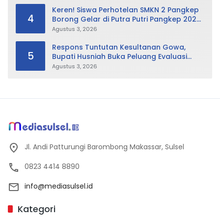
Keren! Siswa Perhotelan SMKN 2 Pangkep
4
Borong Gelar di Putra Putri Pangkep 2026,
Sabet Best Duta Lingkungan dan
Agustus 3, 2026
Fotogenik
Respons Tuntutan Kesultanan Gowa,
5
Bupati Husniah Buka Peluang Evaluasi
Perda LAD: Bisa Direvisi Bahkan Diganti
Agustus 3, 2026
Jl. Andi Patturungi Barombong Makassar, Sulsel
0823 4414 8890
info@mediasulsel.id
Kategori