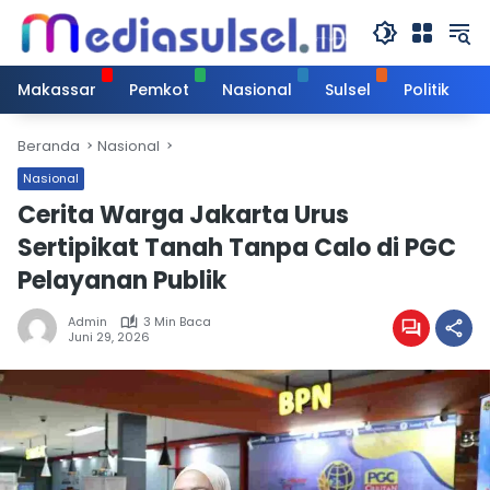
Langsung
ke
konten
Makassar
Pemkot
Nasional
Sulsel
Politik
Beranda
Nasional
Nasional
Cerita Warga Jakarta Urus
Sertipikat Tanah Tanpa Calo di PGC
Pelayanan Publik
Admin
3 Min Baca
Juni 29, 2026