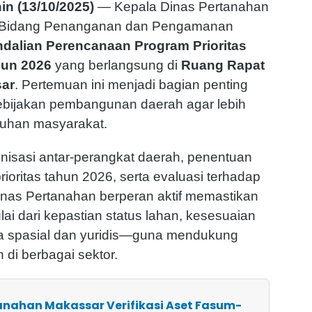
in (13/10/2025)
— Kepala Dinas Pertanahan
 Bidang Penanganan dan Pengamanan
dalian Perencanaan Program Prioritas
hun 2026
yang berlangsung di
Ruang Rapat
sar
. Pertemuan ini menjadi bagian penting
kebijakan pembangunan daerah agar lebih
tuhan masyarakat.
nisasi antar-perangkat daerah, penentuan
rioritas tahun 2026, serta evaluasi terhadap
nas Pertanahan berperan aktif memastikan
 dari kepastian status lahan, kesesuaian
ta spasial dan yuridis—guna mendukung
di berbagai sektor.
tanahan Makassar Verifikasi Aset Fasum-