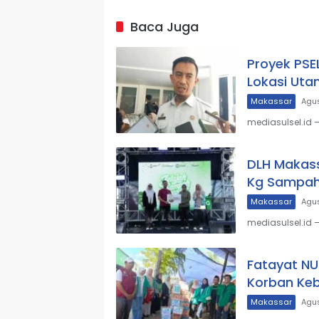
Baca Juga
Proyek PSE
Lokasi Ut
Makassar
Agus
mediasulsel.id 
DLH Makass
Kg Sampah
Makassar
Agus
mediasulsel.id 
Fatayat NU
Korban Keb
Makassar
Agus