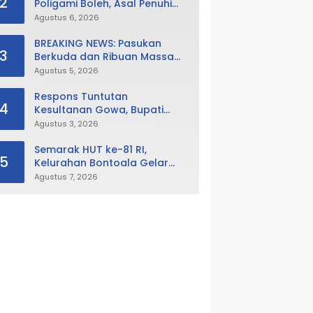
2
Poligami Boleh, Asal Penuhi
Syarat Hukum Negara
Agustus 6, 2026
BREAKING NEWS: Pasukan
3
Berkuda dan Ribuan Massa
Geruduk DPRD Gowa, Desak
Agustus 5, 2026
Cabut Perda LAD
Respons Tuntutan
4
Kesultanan Gowa, Bupati
Husniah Buka Peluang
Agustus 3, 2026
Evaluasi Perda LAD: Bisa
Direvisi Bahkan Diganti
Semarak HUT ke-81 RI,
5
Kelurahan Bontoala Gelar
Beragam Lomba Tradisional
Agustus 7, 2026
Libatkan Seluruh Warga