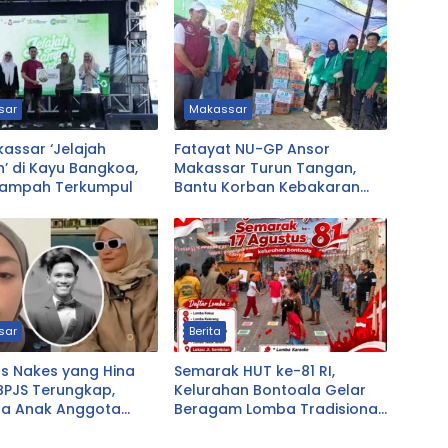
sar
Makassar
assar ‘Jelajah
Fatayat NU-GP Ansor
’ di Kayu Bangkoa,
Makassar Turun Tangan,
Sampah Terkumpul
Bantu Korban Kebakaran
Tallo
sar
Berita
as Nakes yang Hina
Semarak HUT ke-81 RI,
BPJS Terungkap,
Kelurahan Bontoala Gelar
ta Anak Anggota
Beragam Lomba Tradisional
asikmalaya
Libatkan Seluruh Warga