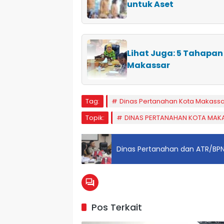
untuk Aset
Lihat Juga: 5 Tahapan
Makassar
Tag:
Dinas Pertanahan Kota Makassa
Topik:
DINAS PERTANAHAN KOTA MAK
Dinas Pertanahan dan ATR/BPN
Pos Terkait