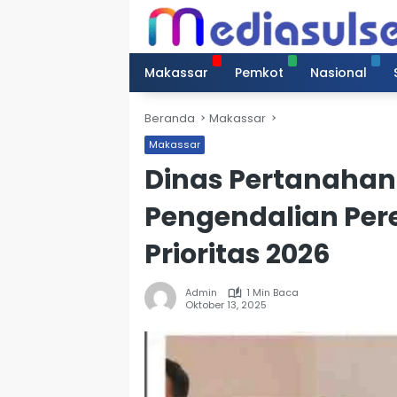
Langsung
ke
konten
Makassar
Pemkot
Nasional
Beranda
Makassar
Makassar
Dinas Pertanahan 
Pengendalian Pe
Prioritas 2026
Admin
1 Min Baca
Oktober 13, 2025