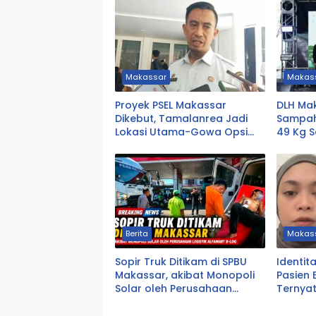
Makassar
Makas
Proyek PSEL Makassar
DLH Mak
Dikebut, Tamalanrea Jadi
Sampah
Lokasi Utama-Gowa Opsi
49 Kg 
Cadangan
Berita
Makas
Sopir Truk Ditikam di SPBU
Identit
Makassar, akibat Monopoli
Pasien 
Solar oleh Perusahaan
Ternya
Logistik Alfamart B-LOG
DPRD T