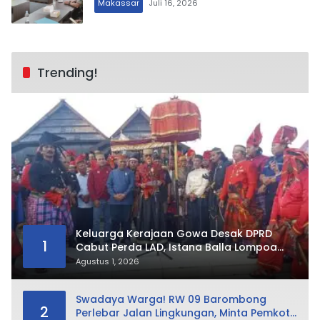
Makassar
Juli 16, 2026
Trending!
Keluarga Kerajaan Gowa Desak DPRD
1
Cabut Perda LAD, Istana Balla Lompoa
Diminta Dikembalikan
Agustus 1, 2026
Swadaya Warga! RW 09 Barombong
2
Perlebar Jalan Lingkungan, Minta Pemkot