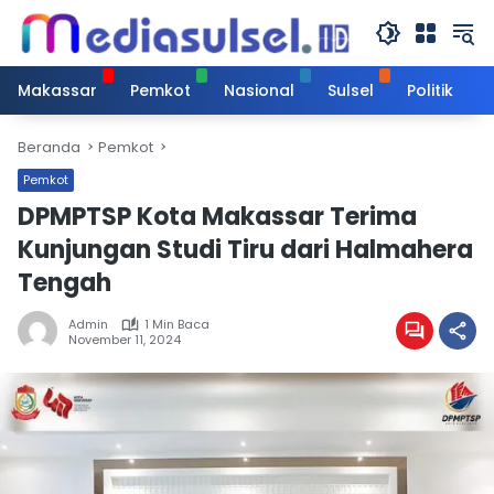
Langsung
ke
konten
Makassar
Pemkot
Nasional
Sulsel
Politik
Beranda
Pemkot
Pemkot
DPMPTSP Kota Makassar Terima
Kunjungan Studi Tiru dari Halmahera
Tengah
Admin
1 Min Baca
November 11, 2024