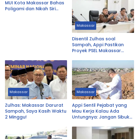
MUI Kota Makassar Bahas
Poligami dan Nikah Siri
Secara Komprehensif
Makassar
Disentil Zulhas soal
Sampah, Appi Pastikan
Proyek PSEL Makassar
Tetap Jalan
Makassar
Makassar
Zulhas: Makassar Darurat
Appi Sentil Pejabat yang
Sampah, Saya Kasih Waktu
Mau Kerja Kalau Ada
2 Minggu!
Untungnya: Jangan Sibuk
Urus yang Tak Prioritas