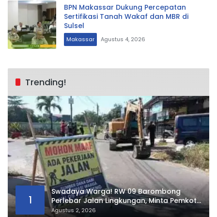
BPN Makassar Dukung Percepatan
Sertifikasi Tanah Wakaf dan MBR di
Sulsel
Makassar
Agustus 4, 2026
Trending!
Swadaya Warga! RW 09 Barombong
1
Perlebar Jalan Lingkungan, Minta Pemkot
Tak Hanya Fokus Urusan Sampah
Agustus 2, 2026