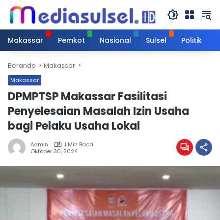
Langsung
ke
konten
Makassar
Pemkot
Nasional
Sulsel
Politik
Beranda
Makassar
Makassar
DPMPTSP Makassar Fasilitasi
Penyelesaian Masalah Izin Usaha
bagi Pelaku Usaha Lokal
Admin
1 Min Baca
Oktober 30, 2024