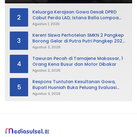
Keluarga Kerajaan Gowa Desak DPRD
2
Cabut Perda LAD, Istana Balla Lompoa
Diminta Dikembalikan
Agustus 1, 2026
Keren! Siswa Perhotelan SMKN 2 Pangkep
3
Borong Gelar di Putra Putri Pangkep 2026,
Sabet Best Duta Lingkungan dan
Agustus 3, 2026
Fotogenik
Tawuran Pecah di Tamajene Makassar, 1
4
Orang Kena Busur dan Motor Dibakar
Agustus 2, 2026
Respons Tuntutan Kesultanan Gowa,
5
Bupati Husniah Buka Peluang Evaluasi
Perda LAD: Bisa Direvisi Bahkan Diganti
Agustus 3, 2026