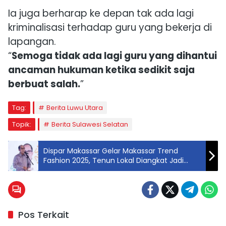
Ia juga berharap ke depan tak ada lagi
kriminalisasi terhadap guru yang bekerja di
lapangan.
“
Semoga tidak ada lagi guru yang dihantui
ancaman hukuman ketika sedikit saja
berbuat salah.
”
Tag:
Berita Luwu Utara
Topik:
Berita Sulawesi Selatan
Dispar Makassar Gelar Makassar Trend
Fashion 2025, Tenun Lokal Diangkat Jadi
Tren Kekinian
Pos Terkait