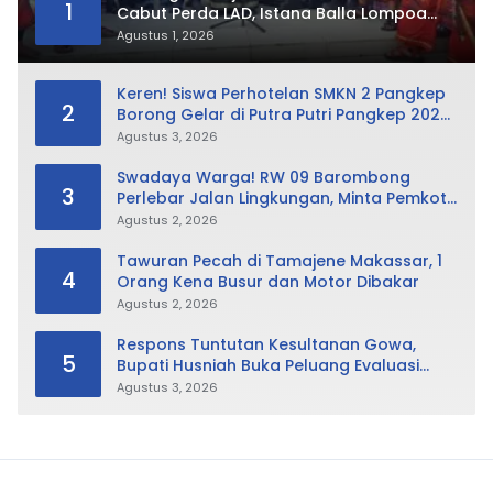
1
Cabut Perda LAD, Istana Balla Lompoa
Diminta Dikembalikan
Agustus 1, 2026
Keren! Siswa Perhotelan SMKN 2 Pangkep
2
Borong Gelar di Putra Putri Pangkep 2026,
Sabet Best Duta Lingkungan dan
Agustus 3, 2026
Fotogenik
Swadaya Warga! RW 09 Barombong
3
Perlebar Jalan Lingkungan, Minta Pemkot
Tak Hanya Fokus Urusan Sampah
Agustus 2, 2026
Tawuran Pecah di Tamajene Makassar, 1
4
Orang Kena Busur dan Motor Dibakar
Agustus 2, 2026
Respons Tuntutan Kesultanan Gowa,
5
Bupati Husniah Buka Peluang Evaluasi
Perda LAD: Bisa Direvisi Bahkan Diganti
Agustus 3, 2026