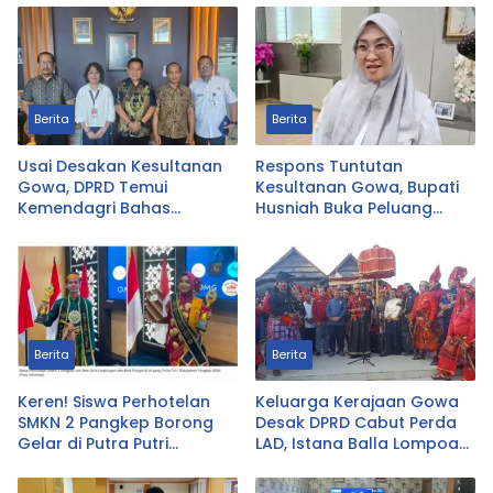
Berita
Berita
Usai Desakan Kesultanan
Respons Tuntutan
Gowa, DPRD Temui
Kesultanan Gowa, Bupati
Kemendagri Bahas
Husniah Buka Peluang
Pencabutan Perda LAD
Evaluasi Perda LAD: Bisa
Direvisi Bahkan Diganti
Berita
Berita
Keren! Siswa Perhotelan
Keluarga Kerajaan Gowa
SMKN 2 Pangkep Borong
Desak DPRD Cabut Perda
Gelar di Putra Putri
LAD, Istana Balla Lompoa
Pangkep 2026, Sabet Best
Diminta Dikembalikan
Duta Lingkungan dan