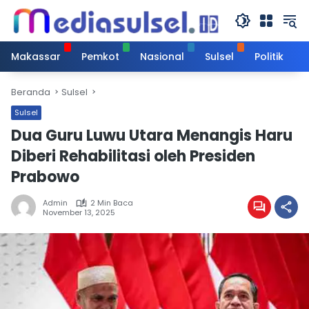
Langsung
ke
konten
Makassar
Pemkot
Nasional
Sulsel
Politik
Beranda
Sulsel
Sulsel
Dua Guru Luwu Utara Menangis Haru
Diberi Rehabilitasi oleh Presiden
Prabowo
Admin
2 Min Baca
November 13, 2025