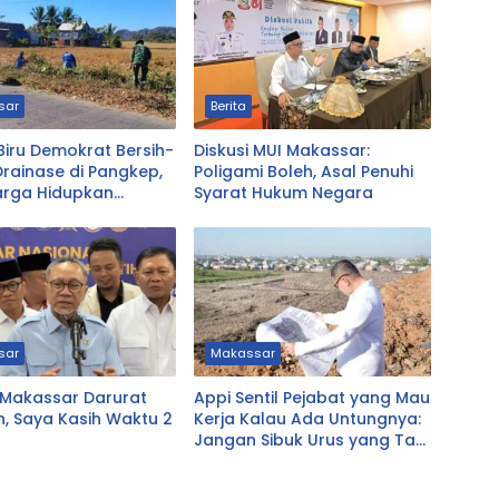
sar
Berita
Biru Demokrat Bersih-
Diskusi MUI Makassar:
Drainase di Pangkep,
Poligami Boleh, Asal Penuhi
arga Hidupkan
Syarat Hukum Negara
 Royong
sar
Makassar
 Makassar Darurat
Appi Sentil Pejabat yang Mau
, Saya Kasih Waktu 2
Kerja Kalau Ada Untungnya:
!
Jangan Sibuk Urus yang Tak
Prioritas