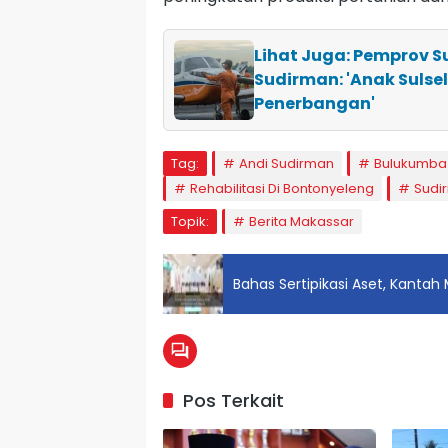
Lihat Juga: Pemprov Su
Sudirman: 'Anak Sulsel
Penerbangan'
Tag:
Andi Sudirman
Bulukumba
Rehabilitasi Di Bontonyeleng
Sudi
Topik:
Berita Makassar
Bahas Sertipikasi Aset, Kantah
Pos Terkait