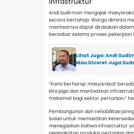
Infrastruktur
Andi Sudirman mengajak masyaraka
secara bertahap. Warga diminta men
manfaatnya dapat dirasakan dalam 
bersabar selama proses pekerjaan 
Lihat Juga: Andi Sudir
Mau Dicoret Juga Sud
“Kami berharap masyarakat bersaba
kita jaga dan manfaatkan infrastru
maksimal bagi sektor pertanian,” h
Pembangunan dan rehabilitasi jaring
Sulsel untuk memastikan ketersediaa
menegaskan bahwa infrastruktur y
peningkatan produksi pertanian da