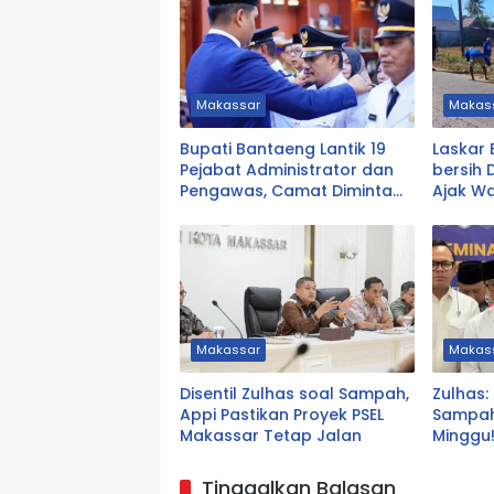
Makassar
Makas
Bupati Bantaeng Lantik 19
Laskar 
Pejabat Administrator dan
bersih 
Pengawas, Camat Diminta
Ajak W
Dekat dengan Warga
Gotong
Makassar
Makas
Disentil Zulhas soal Sampah,
Zulhas:
Appi Pastikan Proyek PSEL
Sampah
Makassar Tetap Jalan
Minggu
Tinggalkan Balasan