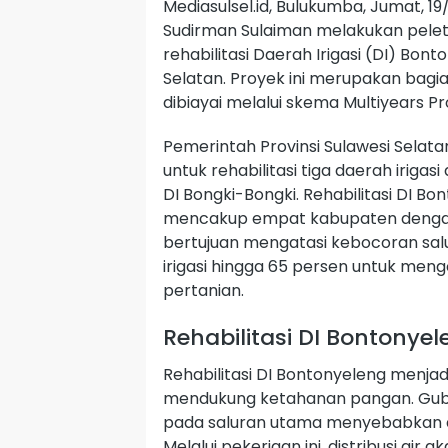
Mediasulsel.id, Bulukumba, Jumat, 1
Sudirman Sulaiman melakukan pele
rehabilitasi Daerah Irigasi (DI) Bo
Selatan. Proyek ini merupakan bagian
dibiayai melalui skema Multiyears Pr
Pemerintah Provinsi Sulawesi Selata
untuk rehabilitasi tiga daerah irigas
DI Bongki-Bongki. Rehabilitasi DI 
mencakup empat kabupaten dengan to
bertujuan mengatasi kebocoran sal
irigasi hingga 65 persen untuk meng
pertanian.
Rehabilitasi DI Bontonye
Rehabilitasi DI Bontonyeleng menjad
mendukung ketahanan pangan. Gub
pada saluran utama menyebabkan dis
Melalui pekerjaan ini, distribusi air