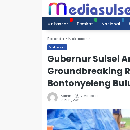
Langsung
ke
konten
Makassar
Pemkot
Nasional
Beranda
Makassar
Makassar
Gubernur Sulsel 
Groundbreaking Re
Bontonyeleng Bu
Admin
2 Min Baca
Juni 19, 2026