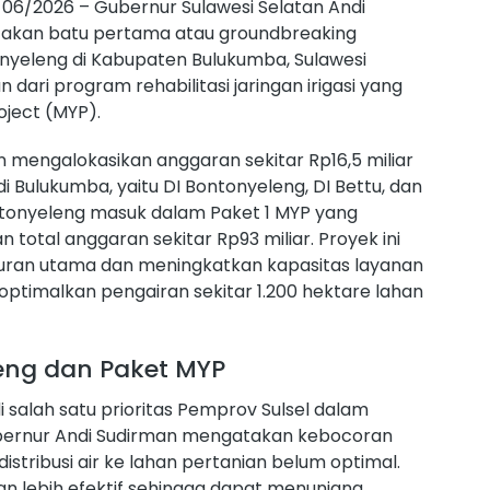
9/06/2026 – Gubernur Sulawesi Selatan Andi
takan batu pertama atau groundbreaking
ntonyeleng di Kabupaten Bulukumba, Sulawesi
 dari program rehabilitasi jaringan irigasi yang
oject (MYP).
n mengalokasikan anggaran sekitar Rp16,5 miliar
i di Bulukumba, yaitu DI Bontonyeleng, DI Bettu, dan
Bontonyeleng masuk dalam Paket 1 MYP yang
tal anggaran sekitar Rp93 miliar. Proyek ini
uran utama dan meningkatkan kapasitas layanan
optimalkan pengairan sekitar 1.200 hektare lahan
leng dan Paket MYP
i salah satu prioritas Pemprov Sulsel dalam
ernur Andi Sudirman mengatakan kebocoran
tribusi air ke lahan pertanian belum optimal.
 akan lebih efektif sehingga dapat menunjang