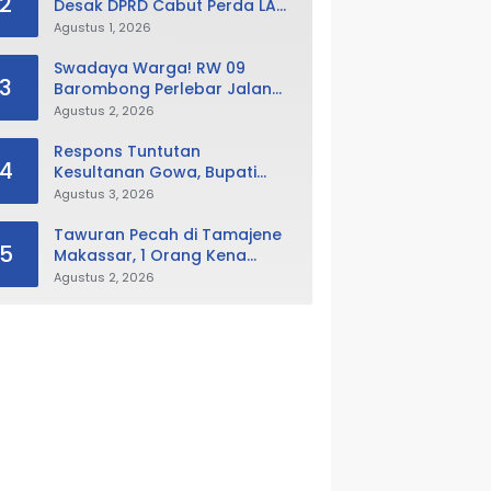
2
Desak DPRD Cabut Perda LAD,
Istana Balla Lompoa Diminta
Agustus 1, 2026
Dikembalikan
Swadaya Warga! RW 09
3
Barombong Perlebar Jalan
Lingkungan, Minta Pemkot Tak
Agustus 2, 2026
Hanya Fokus Urusan Sampah
Respons Tuntutan
4
Kesultanan Gowa, Bupati
Husniah Buka Peluang
Agustus 3, 2026
Evaluasi Perda LAD: Bisa
Direvisi Bahkan Diganti
Tawuran Pecah di Tamajene
5
Makassar, 1 Orang Kena
Busur dan Motor Dibakar
Agustus 2, 2026