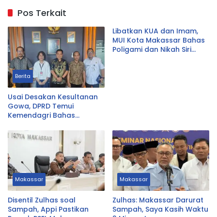
Pos Terkait
Libatkan KUA dan Imam,
MUI Kota Makassar Bahas
Poligami dan Nikah Siri
Secara Komprehensif
Berita
Usai Desakan Kesultanan
Gowa, DPRD Temui
Kemendagri Bahas
Pencabutan Perda LAD
Makassar
Makassar
Disentil Zulhas soal
Zulhas: Makassar Darurat
Sampah, Appi Pastikan
Sampah, Saya Kasih Waktu