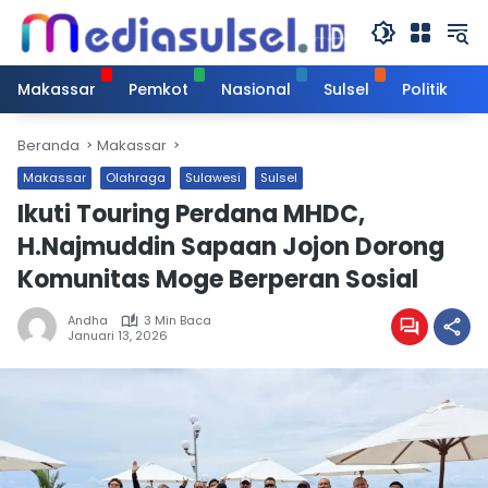
Langsung
ke
konten
Makassar
Pemkot
Nasional
Sulsel
Politik
Beranda
Makassar
Makassar
Olahraga
Sulawesi
Sulsel
Ikuti Touring Perdana MHDC,
H.Najmuddin Sapaan Jojon Dorong
Komunitas Moge Berperan Sosial
Andha
3 Min Baca
Januari 13, 2026