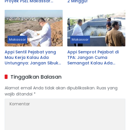
Proyek PSEL Makassar
2 Minggu!
Tetap Jalan
Makassar
Makassar
Appi Sentil Pejabat yang
Appi Semprot Pejabat di
Mau Kerja Kalau Ada
TPA: Jangan Cuma
Untungnya: Jangan Sibuk
Semangat Kalau Ada
Urus yang Tak Prioritas
Untungnya!
Tinggalkan Balasan
Alamat email Anda tidak akan dipublikasikan.
Ruas yang
wajib ditandai
*