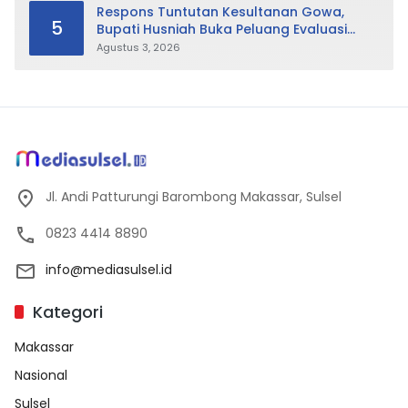
Respons Tuntutan Kesultanan Gowa,
5
Bupati Husniah Buka Peluang Evaluasi
Perda LAD: Bisa Direvisi Bahkan Diganti
Agustus 3, 2026
Jl. Andi Patturungi Barombong Makassar, Sulsel
0823 4414 8890
info@mediasulsel.id
Kategori
Makassar
Nasional
Sulsel