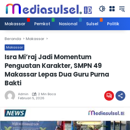
Langsung
ke
konten
Makassar
Pemkot
Nasional
Sulsel
Politik
Beranda
Makassar
Makassar
Isra Mi’raj Jadi Momentum
Penguatan Karakter, SMPN 49
Makassar Lepas Dua Guru Purna
Bakti
Admin
2 Min Baca
Februari 5, 2026