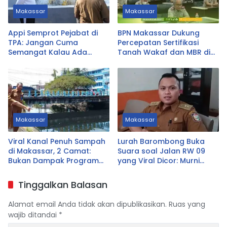
Makassar
Makassar
Appi Semprot Pejabat di
BPN Makassar Dukung
TPA: Jangan Cuma
Percepatan Sertifikasi
Semangat Kalau Ada
Tanah Wakaf dan MBR di
Untungnya!
Sulsel
Makassar
Makassar
Viral Kanal Penuh Sampah
Lurah Barombong Buka
di Makassar, 2 Camat:
Suara soal Jalan RW 09
Bukan Dampak Program
yang Viral Dicor: Murni
Pilah Sampah
Swadaya Warga, Pemkot
Siapkan Pengaspalan
Tinggalkan Balasan
Alamat email Anda tidak akan dipublikasikan.
Ruas yang
wajib ditandai
*