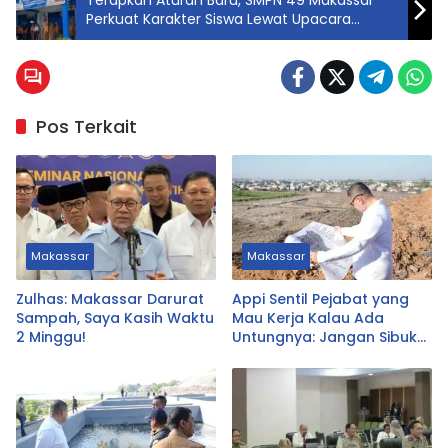
Perkuat Karakter Siswa Lewat Upacara
Bendera
Pos Terkait
Makassar
Makassar
Zulhas: Makassar Darurat
Appi Sentil Pejabat yang
Sampah, Saya Kasih Waktu
Mau Kerja Kalau Ada
2 Minggu!
Untungnya: Jangan Sibuk
Urus yang Tak Prioritas