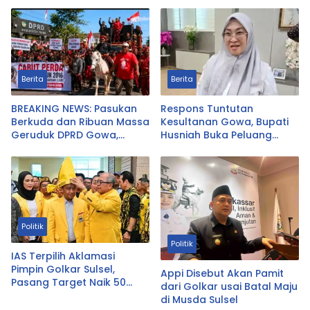
Berita
Berita
BREAKING NEWS: Pasukan
Respons Tuntutan
Berkuda dan Ribuan Massa
Kesultanan Gowa, Bupati
Geruduk DPRD Gowa,
Husniah Buka Peluang
Desak Cabut Perda LAD
Evaluasi Perda LAD: Bisa
Direvisi Bahkan Diganti
Politik
Politik
IAS Terpilih Aklamasi
Pimpin Golkar Sulsel,
Appi Disebut Akan Pamit
Pasang Target Naik 50
dari Golkar usai Batal Maju
Persen di Pileg
di Musda Sulsel