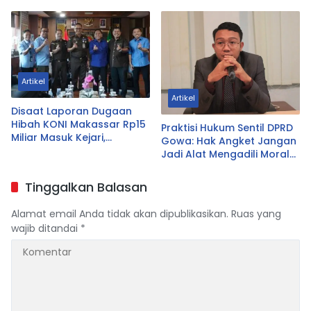
Artikel
Artikel
Disaat Laporan Dugaan
Hibah KONI Makassar Rp15
Praktisi Hukum Sentil DPRD
Miliar Masuk Kejari,
Gowa: Hak Angket Jangan
Pengurus Malah Datangi
Jadi Alat Mengadili Moral
Kejati Sulsel; Ada Apa.?
Bupati, Fokus pada
Kebijakan yang
Tinggalkan Balasan
Bermasalah
Alamat email Anda tidak akan dipublikasikan.
Ruas yang
wajib ditandai
*