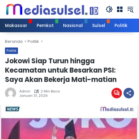
Langsung
ke
konten
Makassar
Pemkot
Nasional
Sulsel
Politik
Beranda
Politik
Politik
Jokowi Siap Turun hingga
Kecamatan untuk Besarkan PSI:
Saya Akan Bekerja Mati-matian
Admin
2 Min Baca
Januari 31, 2026