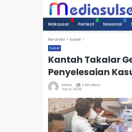
Langsung
ke
konten
Makassar
Pemkot
Nasional
Beranda
Sulsel
Sulsel
Kantah Takalar G
Penyelesaian Kas
Admin
2 Min Baca
Juni 9, 2026