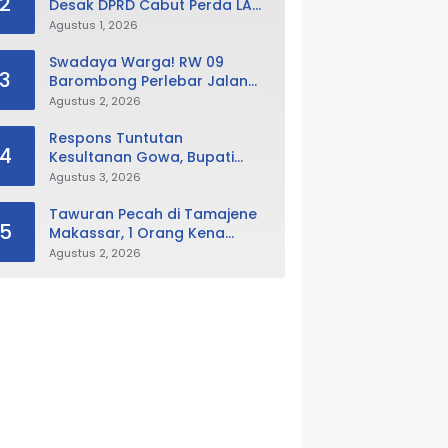
2
Desak DPRD Cabut Perda LAD,
Istana Balla Lompoa Diminta
Agustus 1, 2026
Dikembalikan
Swadaya Warga! RW 09
3
Barombong Perlebar Jalan
Lingkungan, Minta Pemkot Tak
Agustus 2, 2026
Hanya Fokus Urusan Sampah
Respons Tuntutan
4
Kesultanan Gowa, Bupati
Husniah Buka Peluang
Agustus 3, 2026
Evaluasi Perda LAD: Bisa
Direvisi Bahkan Diganti
Tawuran Pecah di Tamajene
5
Makassar, 1 Orang Kena
Busur dan Motor Dibakar
Agustus 2, 2026