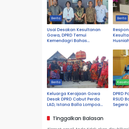
Berita
Berita
Usai Desakan Kesultanan
Respon
Gowa, DPRD Temui
Kesult
Kemendagri Bahas
Husnia
Pencabutan Perda LAD
Evaluas
Direvis
Berita
Keseh
Keluarga Kerajaan Gowa
DPRD P
Desak DPRD Cabut Perda
RSUD Ba
LAD, Istana Balla Lompoa
Segera 
Diminta Dikembalikan
Tinggalkan Balasan