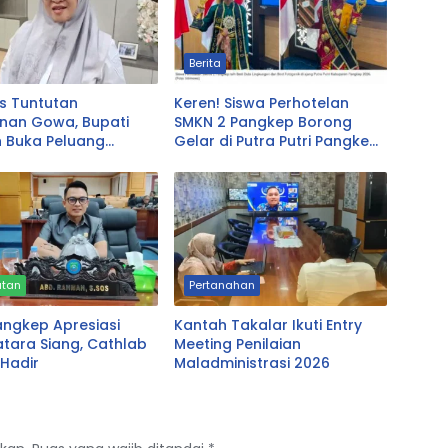
Berita
s Tuntutan
Keren! Siswa Perhotelan
anan Gowa, Bupati
SMKN 2 Pangkep Borong
h Buka Peluang
Gelar di Putra Putri Pangkep
i Perda LAD: Bisa
2026, Sabet Best Duta
i Bahkan Diganti
Lingkungan dan Fotogenik
atan
Pertanahan
angkep Apresiasi
Kantah Takalar Ikuti Entry
tara Siang, Cathlab
Meeting Penilaian
Hadir
Maladministrasi 2026