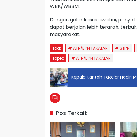
WBK/WBBM.
Dengan gelar kasus awal ini, penyel
dapat berjalan lebih terarah, terb
masyarakat.
Tag:
ATR/BPN TAKALAR
STPN
Topik:
ATR/BPN TAKALAR
Kepala Kantah Takalar Hadiri
Pos Terkait