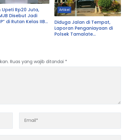
Upeti Rp20 Juta,
Artikel
MJB Disebut Jadi
P” di Rutan Kelas IIB
Diduga Jalan di Tempat,
Laporan Penganiayaan di
Polsek Tamalate
Menggantung Lebih Sebulan,
Gelar Perkara yang
Dijanjikan Tak Kunjung
Digelar
kan.
Ruas yang wajib ditandai
*