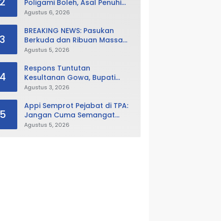
2
Poligami Boleh, Asal Penuhi
Syarat Hukum Negara
Agustus 6, 2026
BREAKING NEWS: Pasukan
3
Berkuda dan Ribuan Massa
Geruduk DPRD Gowa, Desak
Agustus 5, 2026
Cabut Perda LAD
Respons Tuntutan
4
Kesultanan Gowa, Bupati
Husniah Buka Peluang
Agustus 3, 2026
Evaluasi Perda LAD: Bisa
Direvisi Bahkan Diganti
Appi Semprot Pejabat di TPA:
5
Jangan Cuma Semangat
Kalau Ada Untungnya!
Agustus 5, 2026