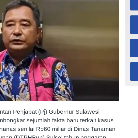
an Penjabat (Pj) Gubernur Sulawesi
mbongkar sejumlah fakta baru terkait kasus
nanas senilai Rp60 miliar di Dinas Tanaman
bunan (DTPHBun) Sulsel tahun anggaran