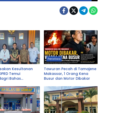
Peristiwa
esakan Kesultanan
Tawuran Pecah di Tamajene
DPRD Temui
Makassar, 1 Orang Kena
agri Bahas
Busur dan Motor Dibakar
utan Perda LAD