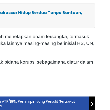
 Makassar Hidup Berdua Tanpa Bantuan,
telah menetapkan enam tersangka, termasuk
gka lainnya masing-masing berinisial HS, UN,
dak pidana korupsi sebagaimana diatur dalam
ri ATR/BPN: Pemimpin yang Persulit Sertipikat
a