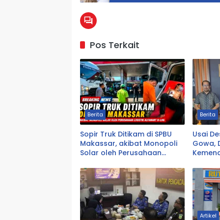
Pos Terkait
Berita
Berita
Sopir Truk Ditikam di SPBU
Usai D
Makassar, akibat Monopoli
Gowa, 
Solar oleh Perusahaan
Kemend
Logistik Alfamart B-LOG
Pencab
Artikel