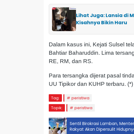
Lihat Juga: Lansia di
Kisahnya Bikin Haru
Dalam kasus ini, Kejati Sulsel 
Bahtiar Baharuddin. Lima tersan
RE, RM, dan RS.
Para tersangka dijerat pasal tin
UU Tipikor dan KUHP terbaru. (*)
Tag:
peristiwa
Topik:
peristiwa
Sentil Birokrasi Lamban, Mente
Rakyat Akan Dipersulit Hidupny