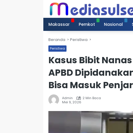
Langsung
ke
konten
Makassar
Pemkot
Nasional
Beranda
Peristiwa
Peristiwa
Kasus Bibit Nanas
APBD Dipidanaka
Bisa Masuk Penja
Admin
2 Min Baca
Mei 9, 2026