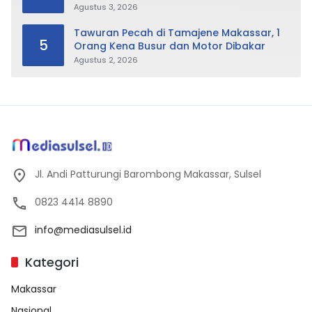
Perda LAD: Bisa Direvisi Bahkan Diganti
Agustus 3, 2026
Tawuran Pecah di Tamajene Makassar, 1
5
Orang Kena Busur dan Motor Dibakar
Agustus 2, 2026
Jl. Andi Patturungi Barombong Makassar, Sulsel
0823 4414 8890
info@mediasulsel.id
Kategori
Makassar
Nasional