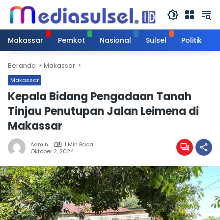
Langsung
ke
konten
Makassar
Pemkot
Nasional
Sulsel
Politik
Beranda
Makassar
Makassar
Kepala Bidang Pengadaan Tanah
Tinjau Penutupan Jalan Leimena di
Makassar
Admin
1 Min Baca
Oktober 2, 2024