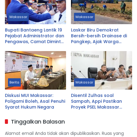
Makassar
Makassar
Bupati Bantaeng Lantik 19
Laskar Biru Demokrat
Pejabat Administrator dan
Bersih-bersih Drainase di
Pengawas, Camat Diminta
Pangkep, Ajak Warga
Dekat dengan Warga
Hidupkan Gotong Royong
Berita
Makassar
Diskusi MUI Makassar:
Disentil Zulhas soal
Poligami Boleh, Asal Penuhi
Sampah, Appi Pastikan
Syarat Hukum Negara
Proyek PSEL Makassar
Tetap Jalan
Tinggalkan Balasan
Alamat email Anda tidak akan dipublikasikan.
Ruas yang