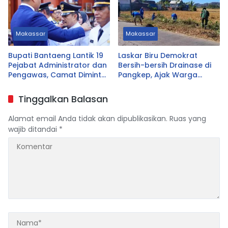
Makassar
Makassar
Bupati Bantaeng Lantik 19
Laskar Biru Demokrat
Pejabat Administrator dan
Bersih-bersih Drainase di
Pengawas, Camat Diminta
Pangkep, Ajak Warga
Dekat dengan Warga
Hidupkan Gotong Royong
Tinggalkan Balasan
Alamat email Anda tidak akan dipublikasikan.
Ruas yang
wajib ditandai
*