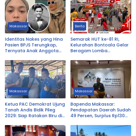
Makassar
Berita
Identitas Nakes yang Hina
Semarak HUT ke-81 RI,
Pasien BPJS Terungkap,
Kelurahan Bontoala Gelar
Ternyata Anak Anggota
Beragam Lomba
DPRD Tasikmalaya
Tradisional Libatkan
Seluruh Warga
Makassar
Makassar
Ketua PAC Demokrat Ujung
Bapenda Makassar:
Tanah Andis Bidik Pileg
Pendapatan Daerah Sudah
2029: Siap Ratakan Biru di
49 Persen, Surplus Rp130
Ujung Tanah
Miliar