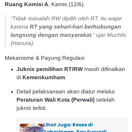
Ruang Komisi A
, Kamis (12/6).
“Tidak masalah RW dipilih oleh RT. Itu wajar
karena
RT yang sehari-hari berhubungan
langsung dengan masyarakat
,” ujar Muchlis
(Hanura).
Mekanisme & Payung Regulasi
Juknis pemilihan RT/RW
masih difinalkan
di
Kemenkumham
.
Detail pelaksanaan akan diatur melalui
Peraturan Wali Kota (Perwali)
setelah
juknis terbit.
Lihat Juga: Reses di
Tabaringan, Ray Suryadi