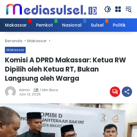
Langsung
ke
konten
Makassar
Pemkot
Nasional
Sulsel
Politik
Beranda
Makassar
Makassar
Komisi A DPRD Makassar: Ketua RW
Dipilih oleh Ketua RT, Bukan
Langsung oleh Warga
Admin
1 Min Baca
Juni 12, 2025