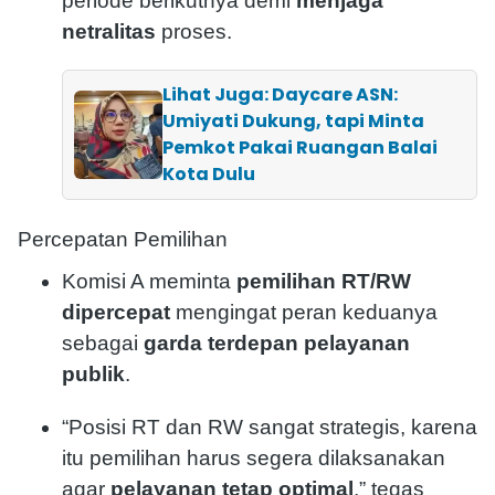
periode berikutnya demi
menjaga
netralitas
proses.
Lihat Juga: Daycare ASN:
Umiyati Dukung, tapi Minta
Pemkot Pakai Ruangan Balai
Kota Dulu
Percepatan Pemilihan
Komisi A meminta
pemilihan RT/RW
dipercepat
mengingat peran keduanya
sebagai
garda terdepan pelayanan
publik
.
“Posisi RT dan RW sangat strategis, karena
itu pemilihan harus segera dilaksanakan
agar
pelayanan tetap optimal
,” tegas