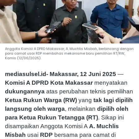
Anggota Komisi A DPRD Makassar, A. Muchlis Misbah, berbincang dengan
para camat usai RDP membahas mekanisme baru pemilihan RT/RW,
Kamis (12/06/2025).
mediasulsel.id- Makassar, 12 Juni 2025
—
Komisi A DPRD Kota Makassar
menyatakan
dukungannya
atas perubahan teknis pemilihan
Ketua Rukun Warga (RW)
yang
tak lagi dipilih
langsung oleh warga
, melainkan
dipilih oleh
para Ketua Rukun Tetangga (RT)
. Sikap ini
disampaikan Anggota Komisi A
A. Muchlis
Misbah
usai
RDP
bersama para camat di