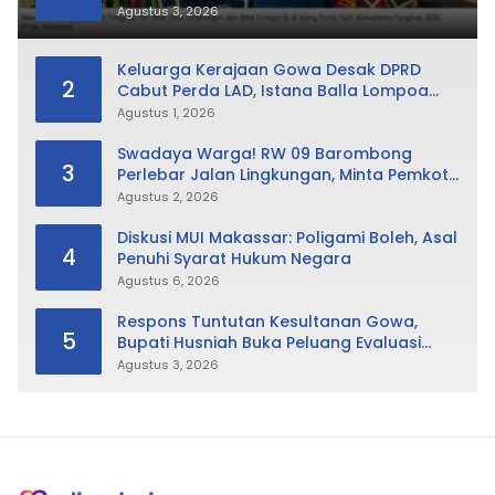
Sabet Best Duta Lingkungan dan
Agustus 3, 2026
Fotogenik
Keluarga Kerajaan Gowa Desak DPRD
2
Cabut Perda LAD, Istana Balla Lompoa
Diminta Dikembalikan
Agustus 1, 2026
Swadaya Warga! RW 09 Barombong
3
Perlebar Jalan Lingkungan, Minta Pemkot
Tak Hanya Fokus Urusan Sampah
Agustus 2, 2026
Diskusi MUI Makassar: Poligami Boleh, Asal
4
Penuhi Syarat Hukum Negara
Agustus 6, 2026
Respons Tuntutan Kesultanan Gowa,
5
Bupati Husniah Buka Peluang Evaluasi
Perda LAD: Bisa Direvisi Bahkan Diganti
Agustus 3, 2026