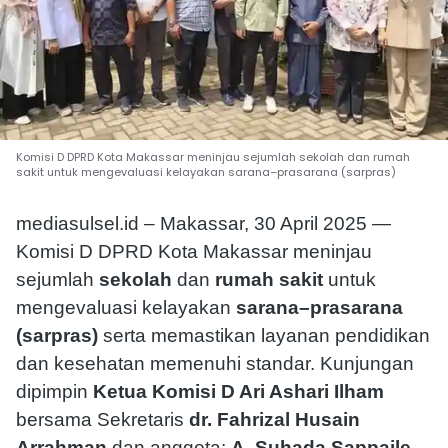
Komisi D DPRD Kota Makassar meninjau sejumlah sekolah dan rumah
sakit untuk mengevaluasi kelayakan sarana–prasarana (sarpras)
mediasulsel.id – Makassar, 30 April 2025 —
Komisi D DPRD Kota Makassar meninjau
sejumlah
sekolah
dan
rumah sakit
untuk
mengevaluasi kelayakan
sarana–prasarana
(sarpras)
serta memastikan layanan pendidikan
dan kesehatan memenuhi standar. Kunjungan
dipimpin
Ketua Komisi D Ari Ashari Ilham
bersama Sekretaris
dr. Fahrizal Husain
Arrahman
dan anggota:
A. Suhada Sappaile,