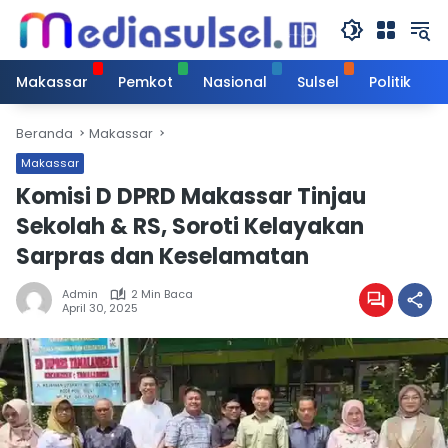
Langsung
ke
konten
Makassar
Pemkot
Nasional
Sulsel
Politik
Beranda
Makassar
Makassar
Komisi D DPRD Makassar Tinjau
Sekolah & RS, Soroti Kelayakan
Sarpras dan Keselamatan
Admin
2 Min Baca
April 30, 2025