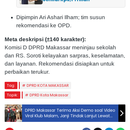
Dipimpin Ari Ashari Ilham; tim susun
rekomendasi ke OPD.
Meta deskripsi (±140 karakter):
Komisi D DPRD Makassar meninjau sekolah
dan RS. Soroti kelayakan sarpras, keselamatan,
dan layanan. Rekomendasi disiapkan untuk
perbaikan terukur.
Tag:
DPRD KOTA MAKASSAR
Topik:
DPRD Kota Makassar
DPRD Makassar Terima Aksi Demo soal Video
Viral Klub Malam, Janji Tindak Lanjut Lewat
RDP