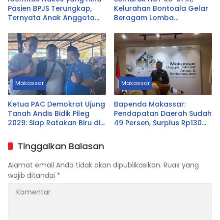
Pasien BPJS Terungkap,
Kelurahan Bontoala Gelar
Ternyata Anak Anggota
Beragam Lomba
DPRD Tasikmalaya
Tradisional Libatkan
Seluruh Warga
Makassar
Makassar
Ketua PAC Demokrat Ujung
Bapenda Makassar:
Tanah Andis Bidik Pileg
Pendapatan Daerah Sudah
2029: Siap Ratakan Biru di
49 Persen, Surplus Rp130
Ujung Tanah
Miliar
Tinggalkan Balasan
Alamat email Anda tidak akan dipublikasikan.
Ruas yang
wajib ditandai
*