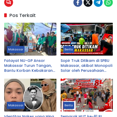
Pos Terkait
Makassar
Berita
Fatayat NU-GP Ansor
Sopir Truk Ditikam di SPBU
Makassar Turun Tangan,
Makassar, akibat Monopoli
Bantu Korban Kebakaran
Solar oleh Perusahaan
Tallo
Logistik Alfamart B-LOG
Makassar
Berita
Identitas Nakes yang Hina
Semarak HUT ke-81 RI,