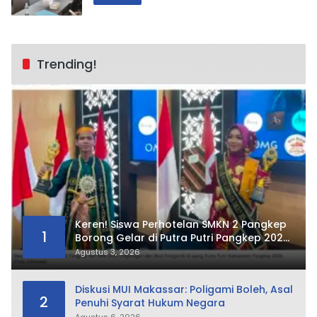
Trending!
Keren! Siswa Perhotelan SMKN 2 Pangkep
1
Borong Gelar di Putra Putri Pangkep 2026,
Sabet Best Duta Lingkungan dan
Agustus 3, 2026
Fotogenik
Diskusi MUI Makassar: Poligami Boleh, Asal
2
Penuhi Syarat Hukum Negara
Agustus 6, 2026