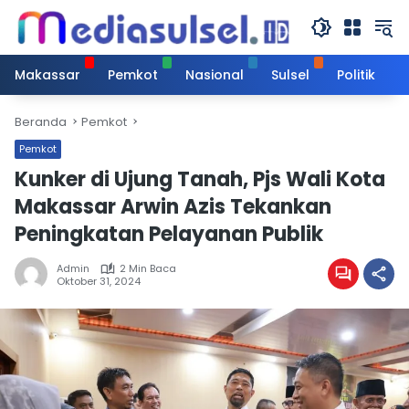
Langsung
ke
konten
Makassar
Pemkot
Nasional
Sulsel
Politik
Beranda
Pemkot
Pemkot
Kunker di Ujung Tanah, Pjs Wali Kota
Makassar Arwin Azis Tekankan
Peningkatan Pelayanan Publik
Admin
2 Min Baca
Oktober 31, 2024