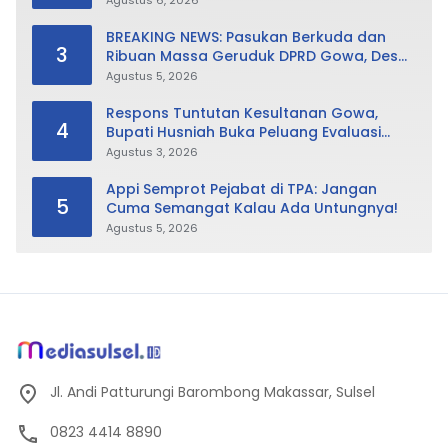
BREAKING NEWS: Pasukan Berkuda dan
3
Ribuan Massa Geruduk DPRD Gowa, Desak
Cabut Perda LAD
Agustus 5, 2026
Respons Tuntutan Kesultanan Gowa,
4
Bupati Husniah Buka Peluang Evaluasi
Perda LAD: Bisa Direvisi Bahkan Diganti
Agustus 3, 2026
Appi Semprot Pejabat di TPA: Jangan
5
Cuma Semangat Kalau Ada Untungnya!
Agustus 5, 2026
Jl. Andi Patturungi Barombong Makassar, Sulsel
0823 4414 8890