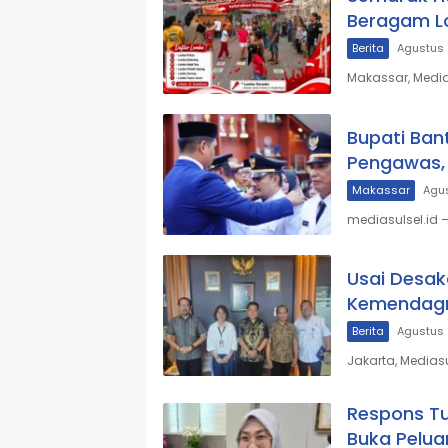
Beragam Lo
Berita
Agustus 
Makassar, Media
Bupati Ban
Pengawas,
Makassar
Agus
mediasulsel.id
Usai Desak
Kemendagr
Berita
Agustus 
Jakarta, Medias
Respons Tu
Buka Peluan