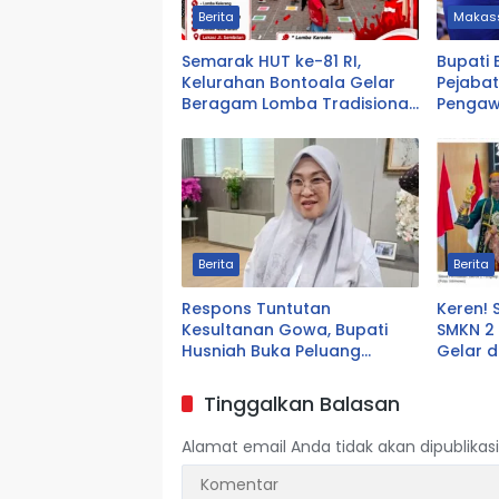
Berita
Makas
Semarak HUT ke-81 RI,
Bupati 
Kelurahan Bontoala Gelar
Pejabat
Beragam Lomba Tradisional
Pengaw
Libatkan Seluruh Warga
Dekat 
Berita
Berita
Respons Tuntutan
Keren! 
Kesultanan Gowa, Bupati
SMKN 2
Husniah Buka Peluang
Gelar d
Evaluasi Perda LAD: Bisa
2026, S
Direvisi Bahkan Diganti
Lingku
Tinggalkan Balasan
Alamat email Anda tidak akan dipublikasi