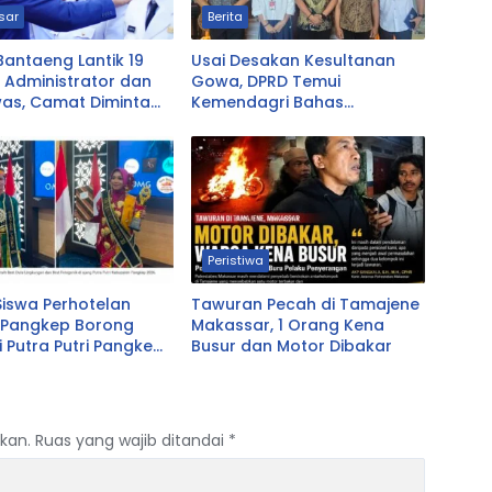
sar
Berita
Bantaeng Lantik 19
Usai Desakan Kesultanan
 Administrator dan
Gowa, DPRD Temui
as, Camat Diminta
Kemendagri Bahas
dengan Warga
Pencabutan Perda LAD
Peristiwa
Siswa Perhotelan
Tawuran Pecah di Tamajene
 Pangkep Borong
Makassar, 1 Orang Kena
i Putra Putri Pangkep
Busur dan Motor Dibakar
abet Best Duta
ngan dan Fotogenik
kan.
Ruas yang wajib ditandai
*