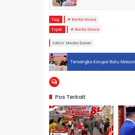
Tag:
Berita Gowa
Topik:
Berita Gowa
Editor: Media Sulsel
Tersangka Korupsi Batu Masso
Pos Terkait