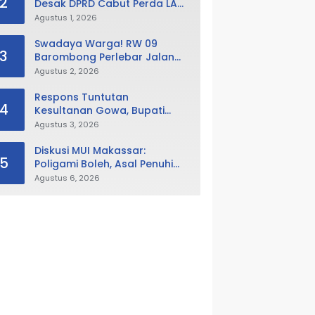
2
Desak DPRD Cabut Perda LAD,
Istana Balla Lompoa Diminta
Agustus 1, 2026
Dikembalikan
Swadaya Warga! RW 09
3
Barombong Perlebar Jalan
Lingkungan, Minta Pemkot Tak
Agustus 2, 2026
Hanya Fokus Urusan Sampah
Respons Tuntutan
4
Kesultanan Gowa, Bupati
Husniah Buka Peluang
Agustus 3, 2026
Evaluasi Perda LAD: Bisa
Direvisi Bahkan Diganti
Diskusi MUI Makassar:
5
Poligami Boleh, Asal Penuhi
Syarat Hukum Negara
Agustus 6, 2026