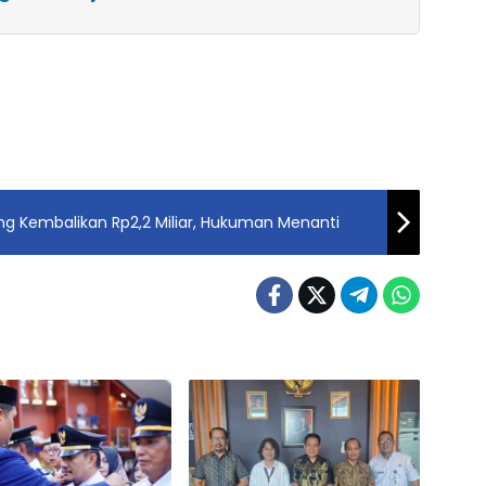
ng Kembalikan Rp2,2 Miliar, Hukuman Menanti