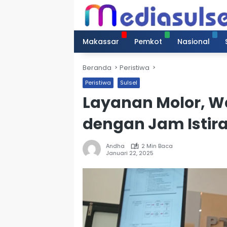
Langsung
ke
konten
Makassar
Pemkot
Nasional
Beranda
Peristiwa
Peristiwa
Sulsel
Layanan Molor, 
dengan Jam Istir
Andha
2 Min Baca
Januari 22, 2025