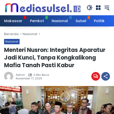
Langsung
ke
konten
Makassar
Pemkot
Nasional
Sulsel
Politik
Beranda
Nasional
Nasional
Menteri Nusron: Integritas Aparatur
Jadi Kunci, Tanpa Kongkalikong
Mafia Tanah Pasti Kabur
Admin
2 Min Baca
November 17, 2025