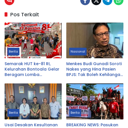
Pos Terkait
Berita
Nasional
Semarak HUT ke-81 RI,
Menkes Budi Gunadi Soroti
Kelurahan Bontoala Gelar
Nakes yang Hina Pasien
Beragam Lomba
BPJS: Tak Boleh Kehilangan
Tradisional Libatkan
Empati
Seluruh Warga
Berita
Berita
Usai Desakan Kesultanan
BREAKING NEWS: Pasukan