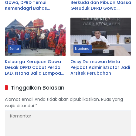
Gowa, DPRD Temui
Berkuda dan Ribuan Massa
Kemendagri Bahas
Geruduk DPRD Gowa,
Pencabutan Perda LAD
Desak Cabut Perda LAD
Berita
Nasional
Keluarga Kerajaan Gowa
Ossy Dermawan Minta
Desak DPRD Cabut Perda
Pejabat Administrator Jadi
LAD, Istana Balla Lompoa
Arsitek Perubahan
Diminta Dikembalikan
Tinggalkan Balasan
Alamat email Anda tidak akan dipublikasikan.
Ruas yang
wajib ditandai
*