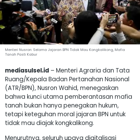
Menteri Nusron: Selama Jajaran BPN Tidak Mau Kongkalikong, Mafia
Tanah Pasti Kabur
mediasulsel.id
– Menteri Agraria dan Tata
Ruang/Kepala Badan Pertanahan Nasional
(ATR/BPN), Nusron Wahid, menegaskan
bahwa kunci utama pemberantasan mafia
tanah bukan hanya penegakan hukum,
tetapi keteguhan moral jajaran BPN untuk
tidak mau diajak kongkalikong.
Menurutnya, seluruh upaya digitalisasi