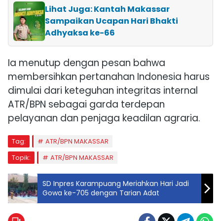
Lihat Juga: Kantah Makassar
Sampaikan Ucapan Hari Bhakti
Adhyaksa ke-66
Ia menutup dengan pesan bahwa
membersihkan pertanahan Indonesia harus
dimulai dari keteguhan integritas internal
ATR/BPN sebagai garda terdepan
pelayanan dan penjaga keadilan agraria.
Tag:
ATR/BPN MAKASSAR
Topik:
ATR/BPN MAKASSAR
SD Inpres Karampuang Meriahkan Hari Jadi
Gowa ke-705 dengan Tarian Adat