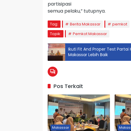
partisipasi
semua pelaku,” tutupnya.
Tag:
Berita Makassar
pemkot
Topik:
Pemkot Makassar
Ikuti Fit And Proper Test Part
Makassar Lebih Baik
Pos Terkait
Makassar
Makas