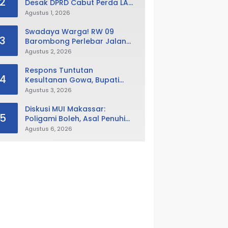
2
Desak DPRD Cabut Perda LAD,
Istana Balla Lompoa Diminta
Agustus 1, 2026
Dikembalikan
Swadaya Warga! RW 09
3
Barombong Perlebar Jalan
Lingkungan, Minta Pemkot Tak
Agustus 2, 2026
Hanya Fokus Urusan Sampah
Respons Tuntutan
4
Kesultanan Gowa, Bupati
Husniah Buka Peluang
Agustus 3, 2026
Evaluasi Perda LAD: Bisa
Direvisi Bahkan Diganti
Diskusi MUI Makassar:
5
Poligami Boleh, Asal Penuhi
Syarat Hukum Negara
Agustus 6, 2026