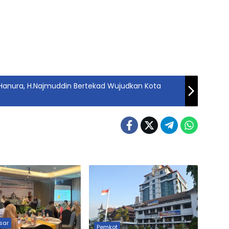
ai Hanura, H.Najmuddin Bertekad Wujudkan Kota
sar
Pemkot