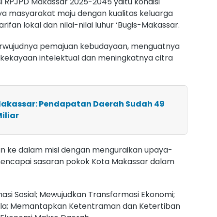
 RPJPD Makassar 2025-2045 yaitu kondisi
a masyarakat maju dengan kualitas keluarga
fan lokal dan nilai-nilai luhur ‘Bugis-Makassar.
erwujudnya pemajuan kebudayaan, menguatnya
kekayaan intelektual dan meningkatnya citra
Makassar: Pendapatan Daerah Sudah 49
iliar
kan ke dalam misi dengan menguraikan upaya-
mencapai sasaran pokok Kota Makassar dalam
asi Sosial; Mewujudkan Transformasi Ekonomi;
ola; Memantapkan Ketentraman dan Ketertiban