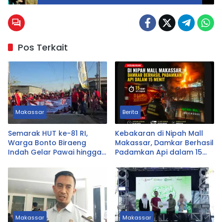
2024
Pos Terkait
Makassar
Berita
Semarak HUT ke-81 RI,
Kebakaran di Nipah Mall
Warga Bonto Biraeng
Makassar, Damkar Berhasil
Indah Gelar Pawai hingga
Padamkan Api dalam 15
Lomba Berhadiah Kulkas
Menit
Makassar
Makassar