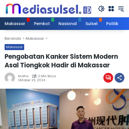
Langsung
ke
konten
Makassar
Pemkot
Nasional
Sulsel
Politik
Beranda
Makassar
Makassar
Pengobatan Kanker Sistem Modern
Asal Tiongkok Hadir di Makassar
Andha
2 Min Baca
Oktober 29, 2024