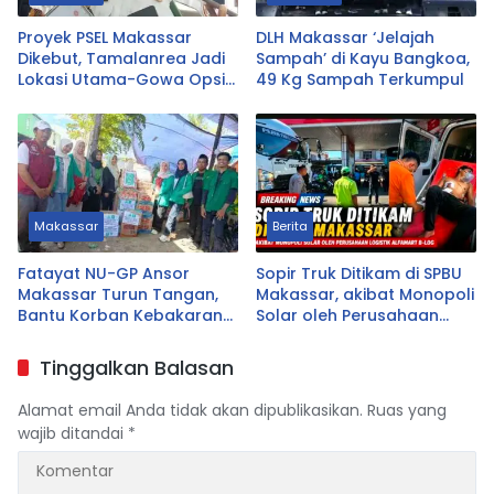
Proyek PSEL Makassar
DLH Makassar ‘Jelajah
Dikebut, Tamalanrea Jadi
Sampah’ di Kayu Bangkoa,
Lokasi Utama-Gowa Opsi
49 Kg Sampah Terkumpul
Cadangan
Makassar
Berita
Fatayat NU-GP Ansor
Sopir Truk Ditikam di SPBU
Makassar Turun Tangan,
Makassar, akibat Monopoli
Bantu Korban Kebakaran
Solar oleh Perusahaan
Tallo
Logistik Alfamart B-LOG
Tinggalkan Balasan
Alamat email Anda tidak akan dipublikasikan.
Ruas yang
wajib ditandai
*