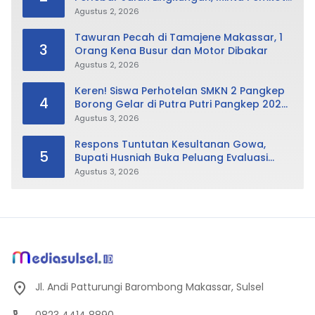
Tak Hanya Fokus Urusan Sampah
Agustus 2, 2026
Tawuran Pecah di Tamajene Makassar, 1
3
Orang Kena Busur dan Motor Dibakar
Agustus 2, 2026
Keren! Siswa Perhotelan SMKN 2 Pangkep
4
Borong Gelar di Putra Putri Pangkep 2026,
Sabet Best Duta Lingkungan dan
Agustus 3, 2026
Fotogenik
Respons Tuntutan Kesultanan Gowa,
5
Bupati Husniah Buka Peluang Evaluasi
Perda LAD: Bisa Direvisi Bahkan Diganti
Agustus 3, 2026
Jl. Andi Patturungi Barombong Makassar, Sulsel