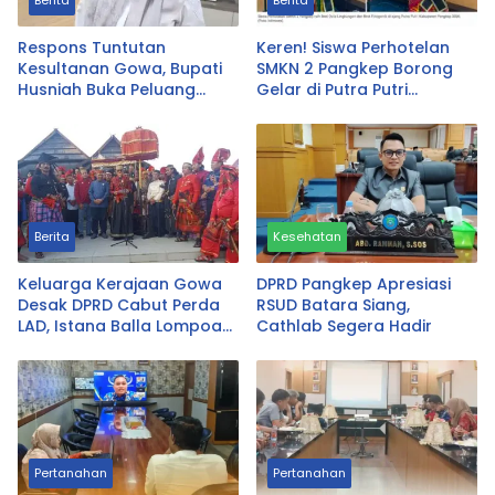
Berita
Berita
Respons Tuntutan
Keren! Siswa Perhotelan
Kesultanan Gowa, Bupati
SMKN 2 Pangkep Borong
Husniah Buka Peluang
Gelar di Putra Putri
Evaluasi Perda LAD: Bisa
Pangkep 2026, Sabet Best
Direvisi Bahkan Diganti
Duta Lingkungan dan
Fotogenik
Berita
Kesehatan
Keluarga Kerajaan Gowa
DPRD Pangkep Apresiasi
Desak DPRD Cabut Perda
RSUD Batara Siang,
LAD, Istana Balla Lompoa
Cathlab Segera Hadir
Diminta Dikembalikan
Pertanahan
Pertanahan