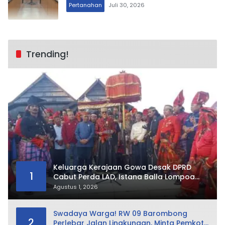
Pertanahan
Juli 30, 2026
Trending!
Keluarga Kerajaan Gowa Desak DPRD
1
Cabut Perda LAD, Istana Balla Lompoa
Diminta Dikembalikan
Agustus 1, 2026
Swadaya Warga! RW 09 Barombong
2
Perlebar Jalan Lingkungan, Minta Pemkot