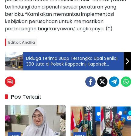
terlindungi dan dipenuhi sesuai peraturan yang
berlaku. “Kami akan memantau implementasi
kebijakan perusahaan untuk memastikan
perlindungan bagi karyawan,” ungkapnya. (*)
Editor: Andha
Diduga Terima Suap Tersangka Upal Senilai
300 Juta di Polsek Rappocini, Kapolsek
Rappocini : Kami Tidak Pernah Tangani
Kasus Upal
Pos Terkait