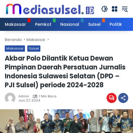
Langsung
ke
konten
Makassar
Pemkot
Nasional
Sulsel
Politik
Beranda
Makassar
Makassar
Sulsel
Akbar Polo Dilantik Ketua Dewan
Pimpinan Daerah Persatuan Jurnalis
Indonesia Sulawesi Selatan (DPD –
PJI Sulsel) periode 2024-2028
Admin
1 Min Baca
Juni 27, 2024