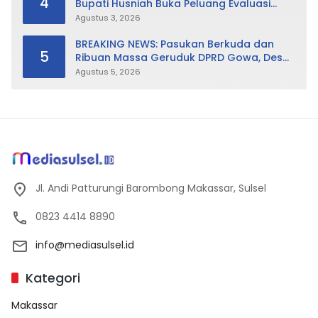
4
Bupati Husniah Buka Peluang Evaluasi
Perda LAD: Bisa Direvisi Bahkan Diganti
Agustus 3, 2026
BREAKING NEWS: Pasukan Berkuda dan
5
Ribuan Massa Geruduk DPRD Gowa, Desak
Cabut Perda LAD
Agustus 5, 2026
Jl. Andi Patturungi Barombong Makassar, Sulsel
0823 4414 8890
info@mediasulsel.id
Kategori
Makassar