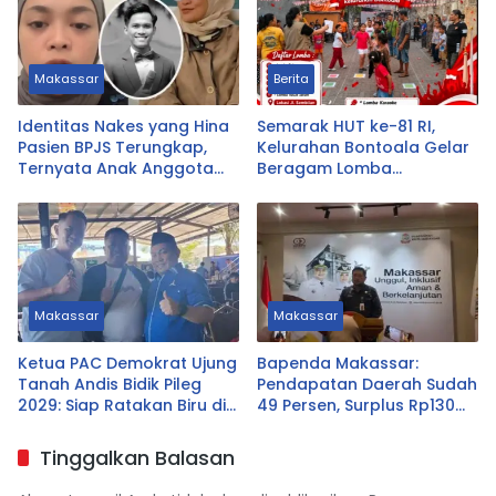
Makassar
Berita
Identitas Nakes yang Hina
Semarak HUT ke-81 RI,
Pasien BPJS Terungkap,
Kelurahan Bontoala Gelar
Ternyata Anak Anggota
Beragam Lomba
DPRD Tasikmalaya
Tradisional Libatkan
Seluruh Warga
Makassar
Makassar
Ketua PAC Demokrat Ujung
Bapenda Makassar:
Tanah Andis Bidik Pileg
Pendapatan Daerah Sudah
2029: Siap Ratakan Biru di
49 Persen, Surplus Rp130
Ujung Tanah
Miliar
Tinggalkan Balasan