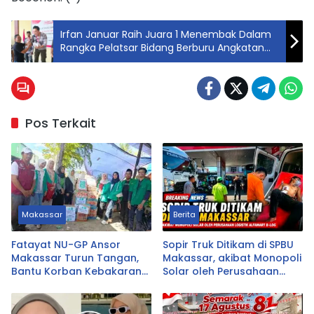
Irfan Januar Raih Juara 1 Menembak Dalam
Rangka Pelatsar Bidang Berburu Angkatan
ke-VI Tahun 2024
Pos Terkait
Makassar
Berita
Fatayat NU-GP Ansor
Sopir Truk Ditikam di SPBU
Makassar Turun Tangan,
Makassar, akibat Monopoli
Bantu Korban Kebakaran
Solar oleh Perusahaan
Tallo
Logistik Alfamart B-LOG