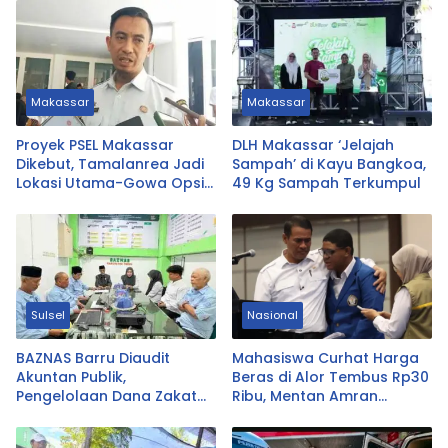
Makassar
Makassar
Proyek PSEL Makassar
DLH Makassar ‘Jelajah
Dikebut, Tamalanrea Jadi
Sampah’ di Kayu Bangkoa,
Lokasi Utama-Gowa Opsi
49 Kg Sampah Terkumpul
Cadangan
Sulsel
Nasional
BAZNAS Barru Diaudit
Mahasiswa Curhat Harga
Akuntan Publik,
Beras di Alor Tembus Rp30
Pengelolaan Dana Zakat
Ribu, Mentan Amran
Diperiksa
Langsung Telepon Bos
Bulog