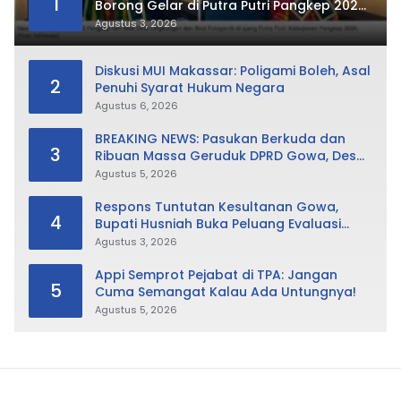
1
Borong Gelar di Putra Putri Pangkep 2026,
Sabet Best Duta Lingkungan dan
Agustus 3, 2026
Fotogenik
Diskusi MUI Makassar: Poligami Boleh, Asal
2
Penuhi Syarat Hukum Negara
Agustus 6, 2026
BREAKING NEWS: Pasukan Berkuda dan
3
Ribuan Massa Geruduk DPRD Gowa, Desak
Cabut Perda LAD
Agustus 5, 2026
Respons Tuntutan Kesultanan Gowa,
4
Bupati Husniah Buka Peluang Evaluasi
Perda LAD: Bisa Direvisi Bahkan Diganti
Agustus 3, 2026
Appi Semprot Pejabat di TPA: Jangan
5
Cuma Semangat Kalau Ada Untungnya!
Agustus 5, 2026