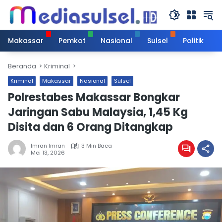
Langsung
ke
konten
Makassar
Pemkot
Nasional
Sulsel
Politik
Beranda
Kriminal
Kriminal
Makassar
Nasional
Sulsel
Polrestabes Makassar Bongkar
Jaringan Sabu Malaysia, 1,45 Kg
Disita dan 6 Orang Ditangkap
Imran Imran
3 Min Baca
Mei 13, 2026