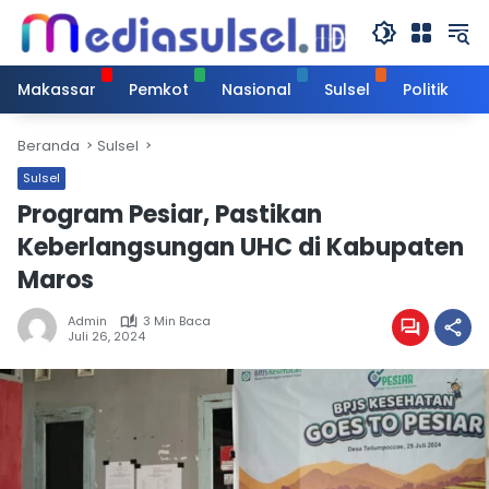
Langsung
ke
konten
Makassar
Pemkot
Nasional
Sulsel
Politik
Beranda
Sulsel
Sulsel
Program Pesiar, Pastikan
Keberlangsungan UHC di Kabupaten
Maros
Admin
3 Min Baca
Juli 26, 2024