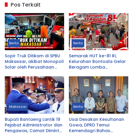
Pos Terkait
Berita
Berita
Sopir Truk Ditikam di SPBU
Semarak HUT ke-81 RI,
Makassar, akibat Monopoli
Kelurahan Bontoala Gelar
Solar oleh Perusahaan
Beragam Lomba
Logistik Alfamart B-LOG
Tradisional Libatkan
Seluruh Warga
Makassar
Berita
Bupati Bantaeng Lantik 19
Usai Desakan Kesultanan
Pejabat Administrator dan
Gowa, DPRD Temui
Pengawas, Camat Diminta
Kemendagri Bahas