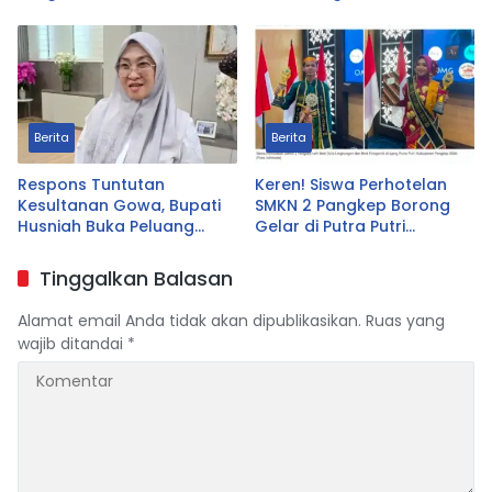
Dekat dengan Warga
Pencabutan Perda LAD
Berita
Berita
Respons Tuntutan
Keren! Siswa Perhotelan
Kesultanan Gowa, Bupati
SMKN 2 Pangkep Borong
Husniah Buka Peluang
Gelar di Putra Putri
Evaluasi Perda LAD: Bisa
Pangkep 2026, Sabet Best
Direvisi Bahkan Diganti
Duta Lingkungan dan
Tinggalkan Balasan
Fotogenik
Alamat email Anda tidak akan dipublikasikan.
Ruas yang
wajib ditandai
*