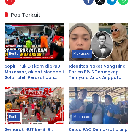
Pos Terkait
Berita
Makassar
Sopir Truk Ditikam di SPBU
Identitas Nakes yang Hina
Makassar, akibat Monopoli
Pasien BPJS Terungkap,
Solar oleh Perusahaan
Ternyata Anak Anggota
Logistik Alfamart B-LOG
DPRD Tasikmalaya
Berita
Makassar
Semarak HUT ke-81 RI,
Ketua PAC Demokrat Ujung