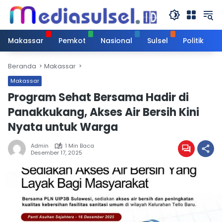
Langsung
ke
konten
Makassar
Pemkot
Nasional
Sulsel
Politik
Beranda
Makassar
Makassar
Program Sehat Bersama Hadir di
Panakkukang, Akses Air Bersih Kini
Nyata untuk Warga
Admin
1 Min Baca
Desember 17, 2025