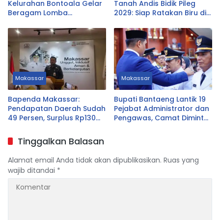
Kelurahan Bontoala Gelar
Tanah Andis Bidik Pileg
Beragam Lomba
2029: Siap Ratakan Biru di
Tradisional Libatkan
Ujung Tanah
Seluruh Warga
Makassar
Makassar
Bapenda Makassar:
Bupati Bantaeng Lantik 19
Pendapatan Daerah Sudah
Pejabat Administrator dan
49 Persen, Surplus Rp130
Pengawas, Camat Diminta
Miliar
Dekat dengan Warga
Tinggalkan Balasan
Alamat email Anda tidak akan dipublikasikan.
Ruas yang
wajib ditandai
*