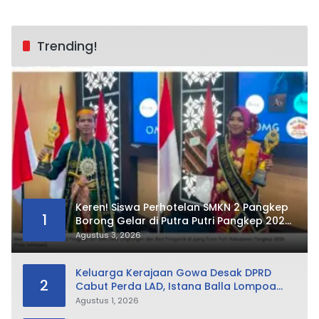
Trending!
Keren! Siswa Perhotelan SMKN 2 Pangkep
1
Borong Gelar di Putra Putri Pangkep 2026,
Sabet Best Duta Lingkungan dan
Agustus 3, 2026
Fotogenik
Keluarga Kerajaan Gowa Desak DPRD
2
Cabut Perda LAD, Istana Balla Lompoa
Diminta Dikembalikan
Agustus 1, 2026