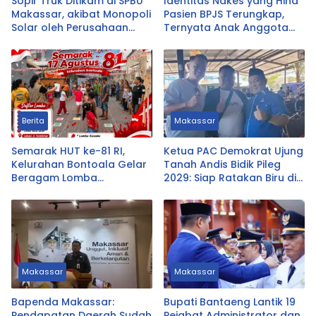
Sopir Truk Ditikam di SPBU
Identitas Nakes yang Hina
Makassar, akibat Monopoli
Pasien BPJS Terungkap,
Solar oleh Perusahaan
Ternyata Anak Anggota
Logistik Alfamart B-LOG
DPRD Tasikmalaya
Berita
Makassar
Semarak HUT ke-81 RI,
Ketua PAC Demokrat Ujung
Kelurahan Bontoala Gelar
Tanah Andis Bidik Pileg
Beragam Lomba
2029: Siap Ratakan Biru di
Tradisional Libatkan
Ujung Tanah
Seluruh Warga
Makassar
Makassar
Bapenda Makassar:
Bupati Bantaeng Lantik 19
Pendapatan Daerah Sudah
Pejabat Administrator dan