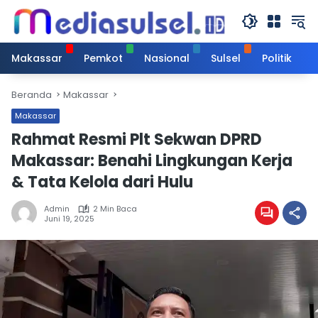
Langsung
ke
konten
Makassar
Pemkot
Nasional
Sulsel
Politik
Beranda
Makassar
Makassar
Rahmat Resmi Plt Sekwan DPRD
Makassar: Benahi Lingkungan Kerja
& Tata Kelola dari Hulu
Admin
2 Min Baca
Juni 19, 2025