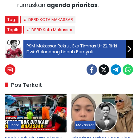
rumuskan
agenda prioritas
.
Tag:
DPRD KOTA MAKASSAR
Topik:
DPRD Kota Makassar
PSM Makassar Rekrut Eks Timnas U-22 Rifki
Dwi: Gelandang Lincah Bernyali
Pos Terkait
Berita
Makassar