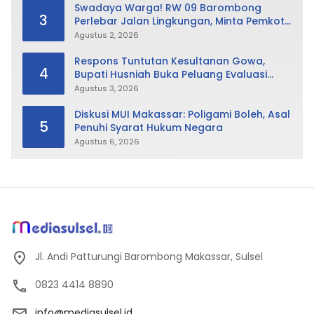
Swadaya Warga! RW 09 Barombong
3
Perlebar Jalan Lingkungan, Minta Pemkot
Tak Hanya Fokus Urusan Sampah
Agustus 2, 2026
Respons Tuntutan Kesultanan Gowa,
4
Bupati Husniah Buka Peluang Evaluasi
Perda LAD: Bisa Direvisi Bahkan Diganti
Agustus 3, 2026
Diskusi MUI Makassar: Poligami Boleh, Asal
5
Penuhi Syarat Hukum Negara
Agustus 6, 2026
Jl. Andi Patturungi Barombong Makassar, Sulsel
0823 4414 8890
info@mediasulsel.id