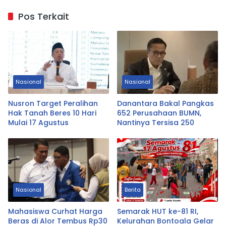
Pos Terkait
Nasional
Nasional
Nusron Target Peralihan
Danantara Bakal Pangkas
Hak Tanah Beres 10 Hari
652 Perusahaan BUMN,
Mulai 17 Agustus
Nantinya Tersisa 250
Nasional
Berita
Mahasiswa Curhat Harga
Semarak HUT ke-81 RI,
Beras di Alor Tembus Rp30
Kelurahan Bontoala Gelar