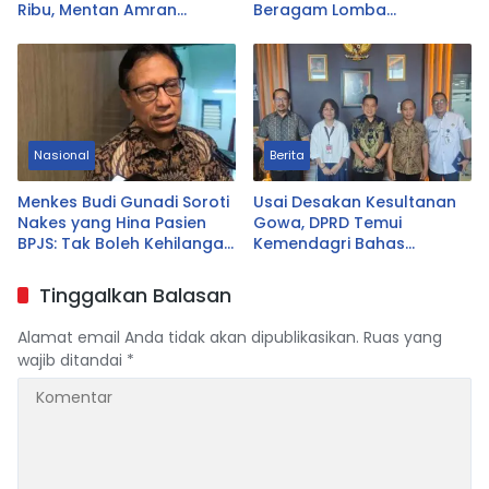
Ribu, Mentan Amran
Beragam Lomba
Langsung Telepon Bos
Tradisional Libatkan
Bulog
Seluruh Warga
Nasional
Berita
Menkes Budi Gunadi Soroti
Usai Desakan Kesultanan
Nakes yang Hina Pasien
Gowa, DPRD Temui
BPJS: Tak Boleh Kehilangan
Kemendagri Bahas
Empati
Pencabutan Perda LAD
Tinggalkan Balasan
Alamat email Anda tidak akan dipublikasikan.
Ruas yang
wajib ditandai
*