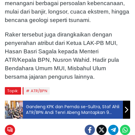
menangani berbagai persoalan kebencanaan,
mulai dari banjir, longsor, cuaca ekstrem, hingga
bencana geologi seperti tsunami.
Raker tersebut juga dirangkaikan dengan
penyerahan atribut dari Ketua LAK-PB MUI,
Hasan Basri Sagala
kepada Menteri
ATR/Kepala BPN,
Nusron Wahid
. Hadir pula
Bendahara Umum MUI,
Misbahul Ulum
bersama jajaran pengurus lainnya.
Topik:
ATR/BPN
Gandeng KPK dan Pemda se-Sultra, Staf Ahli
ATR/BPN Andi Tenri Abeng Mantapkan 9
Program Transformasi Layanan Pertanahan