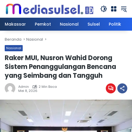
Langsung
ke
konten
Makassar
Pemkot
Nasional
Sulsel
Politik
Beranda
Nasional
Nasional
Raker MUI, Nusron Wahid Dorong
Sistem Penanggulangan Bencana
yang Seimbang dan Tangguh
Admin
2 Min Baca
Mei 8, 2026