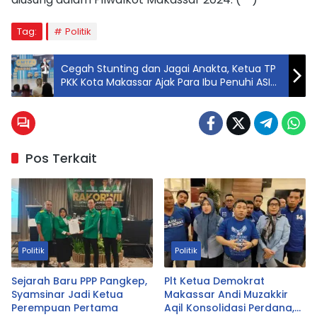
Tag:
Politik
Cegah Stunting dan Jagai Anakta, Ketua TP
PKK Kota Makassar Ajak Para Ibu Penuhi ASI
Anak hingga Dua Tahun
Pos Terkait
Politik
Politik
Sejarah Baru PPP Pangkep,
Plt Ketua Demokrat
Syamsinar Jadi Ketua
Makassar Andi Muzakkir
Perempuan Pertama
Aqil Konsolidasi Perdana,