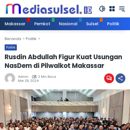
Langsung
ke
konten
Makassar
Pemkot
Nasional
Sulsel
Politik
Beranda
Politik
Politik
Rusdin Abdullah Figur Kuat Usungan
NasDem di Pilwalkot Makassar
Admin
2 Min Baca
Mei 28, 2024