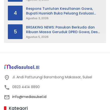
Respons Tuntutan Kesultanan Gowa,
4
Bupati Husniah Buka Peluang Evaluasi
Perda LAD: Bisa Direvisi Bahkan Diganti
Agustus 3, 2026
BREAKING NEWS: Pasukan Berkuda dan
5
Ribuan Massa Geruduk DPRD Gowa, Desak
Cabut Perda LAD
Agustus 5, 2026
Jl. Andi Patturungi Barombong Makassar, Sulsel
0823 4414 8890
info@mediasulsel.id
Kategori