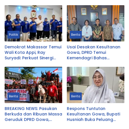
Target Bentuk Ranting di
Seluruh Kelurahan
Politik
Berita
Demokrat Makassar Temui
Usai Desakan Kesultanan
Wali Kota Appi, Ray
Gowa, DPRD Temui
Suryadi: Perkuat Sinergi
Kemendagri Bahas
Bangun Kota
Pencabutan Perda LAD
Berita
Berita
BREAKING NEWS: Pasukan
Respons Tuntutan
Berkuda dan Ribuan Massa
Kesultanan Gowa, Bupati
Geruduk DPRD Gowa,
Husniah Buka Peluang
Desak Cabut Perda LAD
Evaluasi Perda LAD: Bisa