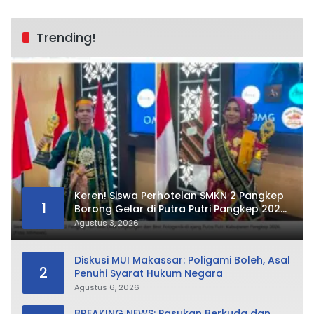
Trending!
Keren! Siswa Perhotelan SMKN 2 Pangkep
1
Borong Gelar di Putra Putri Pangkep 2026,
Sabet Best Duta Lingkungan dan
Agustus 3, 2026
Fotogenik
Diskusi MUI Makassar: Poligami Boleh, Asal
2
Penuhi Syarat Hukum Negara
Agustus 6, 2026
BREAKING NEWS: Pasukan Berkuda dan