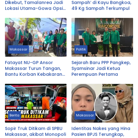
Dikebut, Tamalanrea Jadi
Sampah’ di Kayu Bangkoa,
Lokasi Utama-Gowa Opsi
49 Kg Sampah Terkumpul
Cadangan
Makassar
Politik
Fatayat NU-GP Ansor
Sejarah Baru PPP Pangkep,
Makassar Turun Tangan,
Syamsinar Jadi Ketua
Bantu Korban Kebakaran
Perempuan Pertama
Tallo
Berita
Makassar
Sopir Truk Ditikam di SPBU
Identitas Nakes yang Hina
Makassar, akibat Monopoli
Pasien BPJS Terungkap,