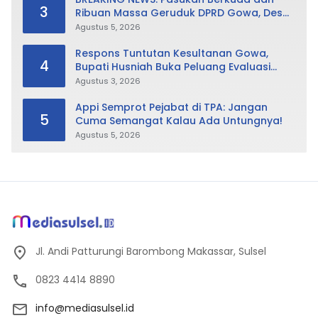
3
Ribuan Massa Geruduk DPRD Gowa, Desak
Cabut Perda LAD
Agustus 5, 2026
Respons Tuntutan Kesultanan Gowa,
4
Bupati Husniah Buka Peluang Evaluasi
Perda LAD: Bisa Direvisi Bahkan Diganti
Agustus 3, 2026
Appi Semprot Pejabat di TPA: Jangan
5
Cuma Semangat Kalau Ada Untungnya!
Agustus 5, 2026
Jl. Andi Patturungi Barombong Makassar, Sulsel
0823 4414 8890
info@mediasulsel.id