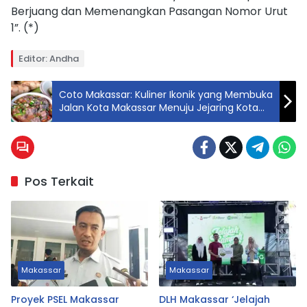
Berjuang dan Memenangkan Pasangan Nomor Urut
1”. (*)
Editor: Andha
Coto Makassar: Kuliner Ikonik yang Membuka
Jalan Kota Makassar Menuju Jejaring Kota
Kreatif UNESCO
Pos Terkait
Makassar
Makassar
Proyek PSEL Makassar
DLH Makassar ‘Jelajah