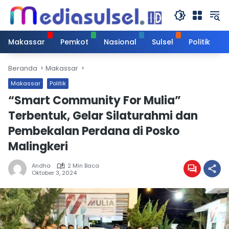
Langsung
ke
konten
Makassar
Pemkot
Nasional
Sulsel
Politik
Beranda
Makassar
Makassar
Politik
“Smart Community For Mulia”
Terbentuk, Gelar Silaturahmi dan
Pembekalan Perdana di Posko
Malingkeri
Andha
2 Min Baca
Oktober 3, 2024