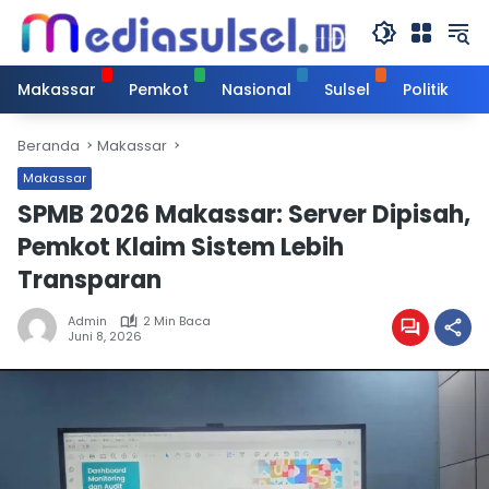
Langsung
ke
konten
Makassar
Pemkot
Nasional
Sulsel
Politik
Beranda
Makassar
Makassar
SPMB 2026 Makassar: Server Dipisah,
Pemkot Klaim Sistem Lebih
Transparan
Admin
2 Min Baca
Juni 8, 2026