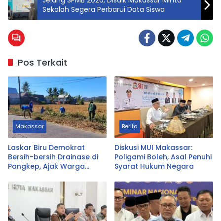
Sekolah Segera Perbarui Data Siswa
Pos Terkait
Makassar
Berita
Laskar Biru Demokrat
Diskusi MUI Makassar:
Bersih-bersih Drainase di
Poligami Boleh, Asal Penuhi
Pangkep, Ajak Warga
Syarat Hukum Negara
Hidupkan Gotong Royong