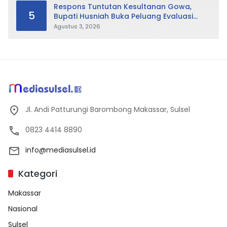
Respons Tuntutan Kesultanan Gowa,
5
Bupati Husniah Buka Peluang Evaluasi
Perda LAD: Bisa Direvisi Bahkan Diganti
Agustus 3, 2026
Jl. Andi Patturungi Barombong Makassar, Sulsel
0823 4414 8890
info@mediasulsel.id
Kategori
Makassar
Nasional
Sulsel