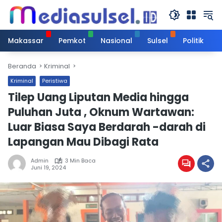
Langsung
ke
konten
Makassar
Pemkot
Nasional
Sulsel
Politik
Beranda
Kriminal
Kriminal
Peristiwa
Tilep Uang Liputan Media hingga
Puluhan Juta , Oknum Wartawan:
Luar Biasa Saya Berdarah -darah di
Lapangan Mau Dibagi Rata
Admin
3 Min Baca
Juni 19, 2024