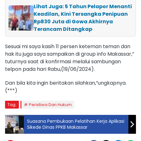
Lihat Juga: 5 Tahun Pelapor Menanti
Keadilan, Kini Tersangka Penipuan
Rp830 Juta di Gowa Akhirnya
Terancam Ditangkap
Sesuai mi saya kasih 11 persen keteman teman dan
hak itu juga saya sampaikan di group info Makassar,”
tuturnya saat di konfirmasi melalui sambungan
telpon pada hari Rabu,(19/06/2024).
Dan bila kita ingin beritakan silahkan,”ungkapnya.
(***)
Tag:
Peristiwa Dan Hukum
Suasana Pembukaan Pelatihan Kerja Aplikasi
Sikede Dinas PPKB Makassar