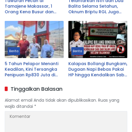
Tawuran Pecah di
Telantarkan Istri dan Dua
Tamajene Makassar, 1
Balita Selama Setahun,
Orang Kena Busur dan
Oknum Briptu RGL Juga
Motor Dibakar
Dilaporkan atas Dugaan
Aniaya Mertua
Berita
Berita
5 Tahun Pelapor Menanti
Kalapas Bollangi Bungkam,
Keadilan, Kini Tersangka
Dugaan Napi Bebas Pakai
Penipuan Rp830 Juta di
HP hingga Kendalikan Sabu
Gowa Akhirnya Terancam
dari Dalam Lapas Belum
Ditangkap
Dijawab
Tinggalkan Balasan
Alamat email Anda tidak akan dipublikasikan.
Ruas yang
wajib ditandai
*