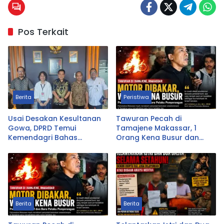
Pos Terkait
Berita
Peristiwa
Usai Desakan Kesultanan
Tawuran Pecah di
Gowa, DPRD Temui
Tamajene Makassar, 1
Kemendagri Bahas
Orang Kena Busur dan
Pencabutan Perda LAD
Motor Dibakar
Berita
Berita