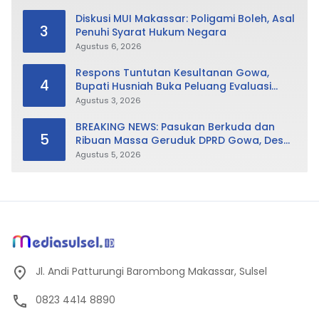
Diskusi MUI Makassar: Poligami Boleh, Asal
3
Penuhi Syarat Hukum Negara
Agustus 6, 2026
Respons Tuntutan Kesultanan Gowa,
4
Bupati Husniah Buka Peluang Evaluasi
Perda LAD: Bisa Direvisi Bahkan Diganti
Agustus 3, 2026
BREAKING NEWS: Pasukan Berkuda dan
5
Ribuan Massa Geruduk DPRD Gowa, Desak
Cabut Perda LAD
Agustus 5, 2026
Jl. Andi Patturungi Barombong Makassar, Sulsel
0823 4414 8890