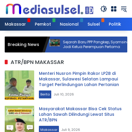
Langsung
ke
konten
Makassar
Pemkot
Nasional
Sulsel
Politik
Makassar Turun
Sejarah Baru PPP Pangkep, Syamsinar
Breaking News
 Kebakaran Tallo
Jadi Ketua Perempuan Pertama
ATR/BPN MAKASSAR
Menteri Nusron Pimpin Rakor LP2B di
Makassar, Sulawesi Selatan Lampaui
Target Perlindungan Lahan Pertanian
Berita
Juli 10, 2026
Masyarakat Makassar Bisa Cek Status
Lahan Sawah Dilindungi Lewat Situs
ATR/BPN
Makassar
Juli 9, 2026