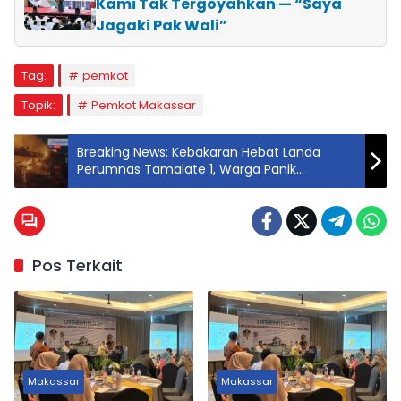
Kami Tak Tergoyahkan — “Saya
Jagaki Pak Wali”
Tag:
pemkot
Topik:
Pemkot Makassar
Breaking News: Kebakaran Hebat Landa
Perumnas Tamalate 1, Warga Panik
Berhamburan
Pos Terkait
Makassar
Makassar