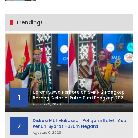
Trending!
Keren! Siswa Perhotelan SMKN 2 Pangkep
1
Borong Gelar di Putra Putri Pangkep 2026,
Sabet Best Duta Lingkungan dan
Agustus 3, 2026
Fotogenik
Diskusi MUI Makassar: Poligami Boleh, Asal
2
Penuhi Syarat Hukum Negara
Agustus 6, 2026