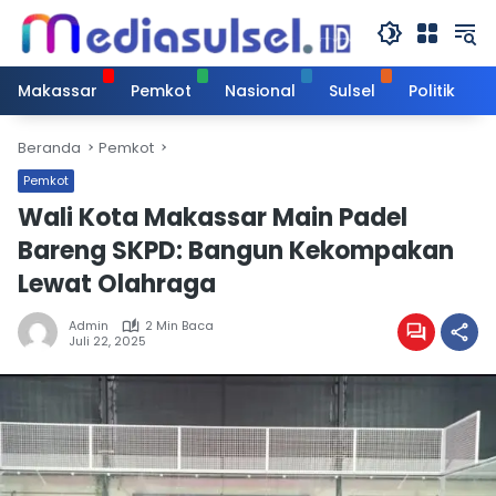
Langsung
ke
konten
Makassar
Pemkot
Nasional
Sulsel
Politik
Beranda
Pemkot
Pemkot
Wali Kota Makassar Main Padel
Bareng SKPD: Bangun Kekompakan
Lewat Olahraga
Admin
2 Min Baca
Juli 22, 2025