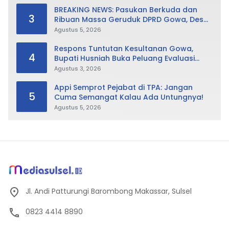
BREAKING NEWS: Pasukan Berkuda dan
3
Ribuan Massa Geruduk DPRD Gowa, Desak
Cabut Perda LAD
Agustus 5, 2026
Respons Tuntutan Kesultanan Gowa,
4
Bupati Husniah Buka Peluang Evaluasi
Perda LAD: Bisa Direvisi Bahkan Diganti
Agustus 3, 2026
Appi Semprot Pejabat di TPA: Jangan
5
Cuma Semangat Kalau Ada Untungnya!
Agustus 5, 2026
Jl. Andi Patturungi Barombong Makassar, Sulsel
0823 4414 8890