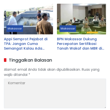
Urus yang Tak Prioritas
Makassar
Makassar
Appi Semprot Pejabat di
BPN Makassar Dukung
TPA: Jangan Cuma
Percepatan Sertifikasi
Semangat Kalau Ada
Tanah Wakaf dan MBR di
Untungnya!
Sulsel
Tinggalkan Balasan
Alamat email Anda tidak akan dipublikasikan.
Ruas yang
wajib ditandai
*