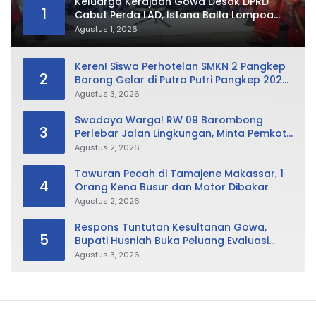
Keluarga Kerajaan Gowa Desak DPRD
1
Cabut Perda LAD, Istana Balla Lompoa
Diminta Dikembalikan
Agustus 1, 2026
Keren! Siswa Perhotelan SMKN 2 Pangkep
2
Borong Gelar di Putra Putri Pangkep 2026,
Sabet Best Duta Lingkungan dan
Agustus 3, 2026
Fotogenik
Swadaya Warga! RW 09 Barombong
3
Perlebar Jalan Lingkungan, Minta Pemkot
Tak Hanya Fokus Urusan Sampah
Agustus 2, 2026
Tawuran Pecah di Tamajene Makassar, 1
4
Orang Kena Busur dan Motor Dibakar
Agustus 2, 2026
Respons Tuntutan Kesultanan Gowa,
5
Bupati Husniah Buka Peluang Evaluasi
Perda LAD: Bisa Direvisi Bahkan Diganti
Agustus 3, 2026