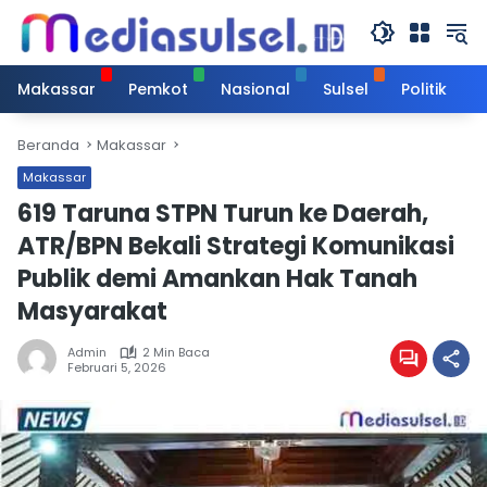
Langsung
ke
konten
Makassar
Pemkot
Nasional
Sulsel
Politik
Beranda
Makassar
Makassar
619 Taruna STPN Turun ke Daerah,
ATR/BPN Bekali Strategi Komunikasi
Publik demi Amankan Hak Tanah
Masyarakat
Admin
2 Min Baca
Februari 5, 2026