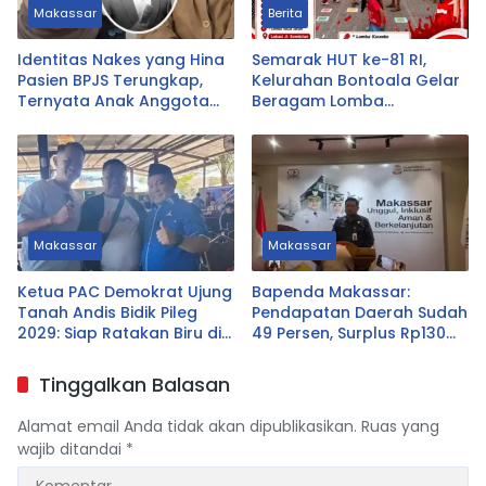
Makassar
Berita
Identitas Nakes yang Hina
Semarak HUT ke-81 RI,
Pasien BPJS Terungkap,
Kelurahan Bontoala Gelar
Ternyata Anak Anggota
Beragam Lomba
DPRD Tasikmalaya
Tradisional Libatkan
Seluruh Warga
Makassar
Makassar
Ketua PAC Demokrat Ujung
Bapenda Makassar:
Tanah Andis Bidik Pileg
Pendapatan Daerah Sudah
2029: Siap Ratakan Biru di
49 Persen, Surplus Rp130
Ujung Tanah
Miliar
Tinggalkan Balasan
Alamat email Anda tidak akan dipublikasikan.
Ruas yang
wajib ditandai
*