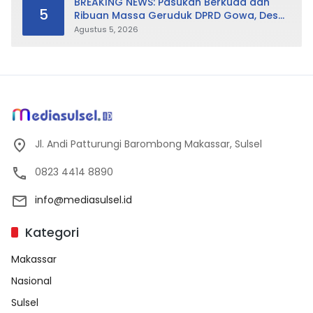
BREAKING NEWS: Pasukan Berkuda dan
5
Ribuan Massa Geruduk DPRD Gowa, Desak
Cabut Perda LAD
Agustus 5, 2026
Jl. Andi Patturungi Barombong Makassar, Sulsel
0823 4414 8890
info@mediasulsel.id
Kategori
Makassar
Nasional
Sulsel