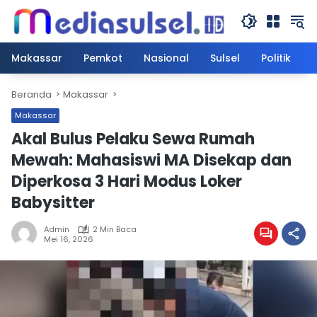
Langsung
ke
konten
Makassar
Pemkot
Nasional
Sulsel
Politik
Beranda
Makassar
Makassar
Akal Bulus Pelaku Sewa Rumah
Mewah: Mahasiswi MA Disekap dan
Diperkosa 3 Hari Modus Loker
Babysitter
Admin
2 Min Baca
Mei 16, 2026