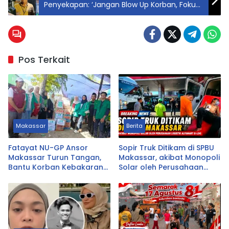
Penyekapan: ‘Jangan Blow Up Korban, Fokus
Cari Pelaku’
Pos Terkait
Makassar
Berita
Fatayat NU-GP Ansor
Sopir Truk Ditikam di SPBU
Makassar Turun Tangan,
Makassar, akibat Monopoli
Bantu Korban Kebakaran
Solar oleh Perusahaan
Tallo
Logistik Alfamart B-LOG