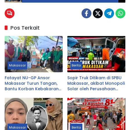
Berbasis Kebutuhan Warga
Pos Terkait
Makassar
Berita
Fatayat NU-GP Ansor
Sopir Truk Ditikam di SPBU
Makassar Turun Tangan,
Makassar, akibat Monopoli
Bantu Korban Kebakaran
Solar oleh Perusahaan
Tallo
Logistik Alfamart B-LOG
Makassar
Berita