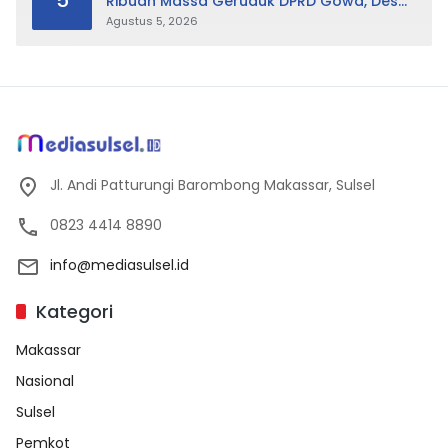
5
Ribuan Massa Geruduk DPRD Gowa, Desak
Cabut Perda LAD
Agustus 5, 2026
Jl. Andi Patturungi Barombong Makassar, Sulsel
0823 4414 8890
info@mediasulsel.id
Kategori
Makassar
Nasional
Sulsel
Pemkot