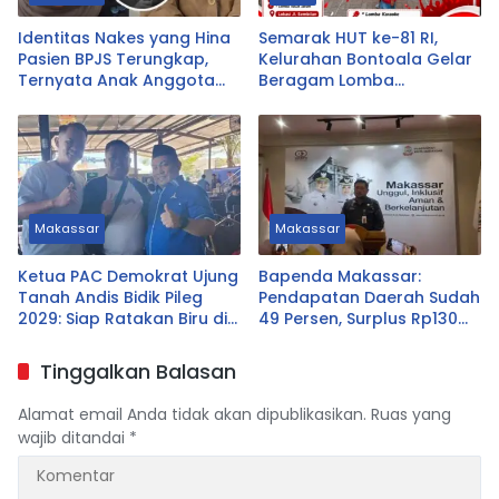
Identitas Nakes yang Hina
Semarak HUT ke-81 RI,
Pasien BPJS Terungkap,
Kelurahan Bontoala Gelar
Ternyata Anak Anggota
Beragam Lomba
DPRD Tasikmalaya
Tradisional Libatkan
Seluruh Warga
Makassar
Makassar
Ketua PAC Demokrat Ujung
Bapenda Makassar:
Tanah Andis Bidik Pileg
Pendapatan Daerah Sudah
2029: Siap Ratakan Biru di
49 Persen, Surplus Rp130
Ujung Tanah
Miliar
Tinggalkan Balasan
Alamat email Anda tidak akan dipublikasikan.
Ruas yang
wajib ditandai
*