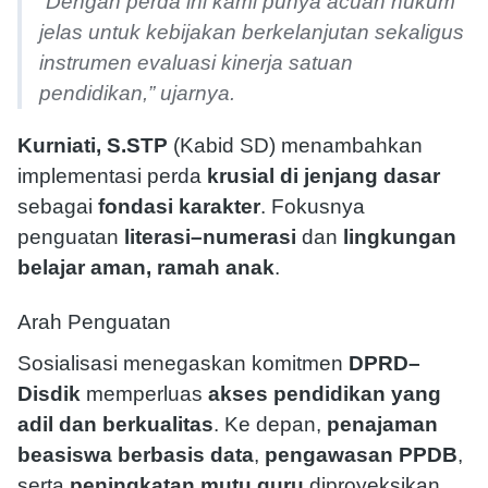
“Dengan perda ini kami punya acuan hukum
jelas untuk kebijakan berkelanjutan sekaligus
instrumen evaluasi kinerja satuan
pendidikan,” ujarnya.
Kurniati, S.STP
(Kabid SD) menambahkan
implementasi perda
krusial di jenjang dasar
sebagai
fondasi karakter
. Fokusnya
penguatan
literasi–numerasi
dan
lingkungan
belajar aman, ramah anak
.
Arah Penguatan
Sosialisasi menegaskan komitmen
DPRD–
Disdik
memperluas
akses pendidikan yang
adil dan berkualitas
. Ke depan,
penajaman
beasiswa berbasis data
,
pengawasan PPDB
,
serta
peningkatan mutu guru
diproyeksikan