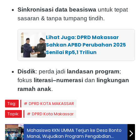
Sinkronisasi data beasiswa
untuk tepat
sasaran & tanpa tumpang tindih.
Lihat Juga: DPRD Makassar
Sahkan APBD Perubahan 2025
Senilai Rp5,1 Triliun
Disdik
: perda jadi
landasan program
;
fokus
literasi–numerasi
dan
lingkungan
ramah anak
.
Tag:
DPRD KOTA MAKASSAR
Topik:
DPRD Kota Makassar
Mahasiswa KKN UMMA Terjun ke Desa Bonto
Manai, Wujudkan Program Pengabdian