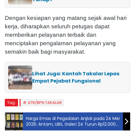
Dengan kesiapan yang matang sejak awal hari
kerja, diharapkan seluruh petugas dapat
memberikan pelayanan terbaik dan
menciptakan pengalaman pelayanan yang
semakin baik bagi masyarakat.
Lihat Juga: Kantah Takalar Lepas
Empat Pejabat Fungsional
Tag:
ATR/BPN TAKALAR
Harga Emas di Pegadaian Anjlok pada 24 Mei
2026: Antam, UBS, Galeri 24 Turun Rp12.000–
Rp15.000