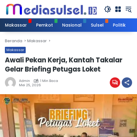
Langsung
ke
konten
Makassar
Pemkot
Nasional
Sulsel
Politik
Beranda
Makassar
Makassar
Awali Pekan Kerja, Kantah Takalar
Gelar Briefing Petugas Loket
Admin
1 Min Baca
Mei 25, 2026