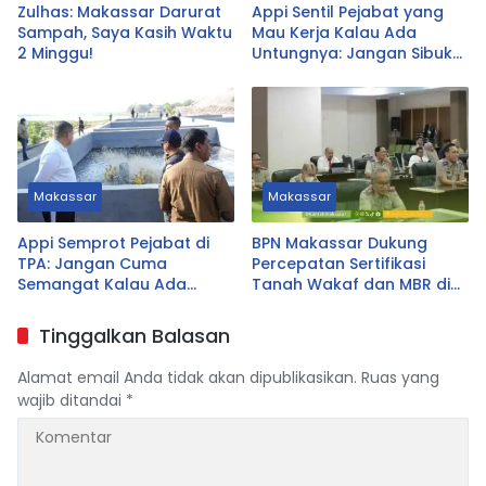
Zulhas: Makassar Darurat
Appi Sentil Pejabat yang
Sampah, Saya Kasih Waktu
Mau Kerja Kalau Ada
2 Minggu!
Untungnya: Jangan Sibuk
Urus yang Tak Prioritas
Makassar
Makassar
Appi Semprot Pejabat di
BPN Makassar Dukung
TPA: Jangan Cuma
Percepatan Sertifikasi
Semangat Kalau Ada
Tanah Wakaf dan MBR di
Untungnya!
Sulsel
Tinggalkan Balasan
Alamat email Anda tidak akan dipublikasikan.
Ruas yang
wajib ditandai
*