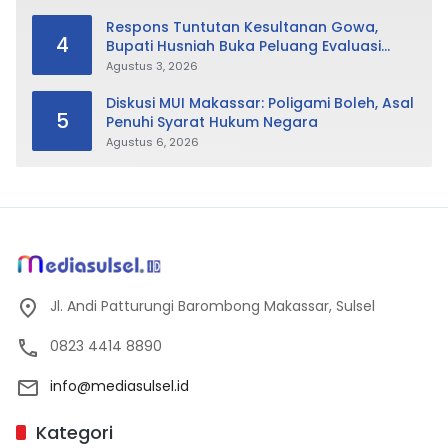
Respons Tuntutan Kesultanan Gowa,
4
Bupati Husniah Buka Peluang Evaluasi
Perda LAD: Bisa Direvisi Bahkan Diganti
Agustus 3, 2026
Diskusi MUI Makassar: Poligami Boleh, Asal
5
Penuhi Syarat Hukum Negara
Agustus 6, 2026
Jl. Andi Patturungi Barombong Makassar, Sulsel
0823 4414 8890
info@mediasulsel.id
Kategori