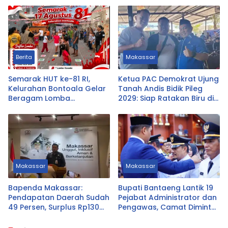
Berita
Makassar
Semarak HUT ke-81 RI,
Ketua PAC Demokrat Ujung
Kelurahan Bontoala Gelar
Tanah Andis Bidik Pileg
Beragam Lomba
2029: Siap Ratakan Biru di
Tradisional Libatkan
Ujung Tanah
Seluruh Warga
Makassar
Makassar
Bapenda Makassar:
Bupati Bantaeng Lantik 19
Pendapatan Daerah Sudah
Pejabat Administrator dan
49 Persen, Surplus Rp130
Pengawas, Camat Diminta
Miliar
Dekat dengan Warga