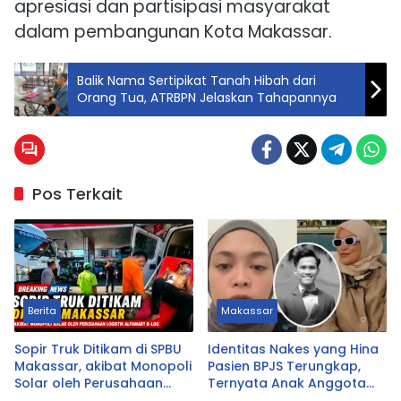
apresiasi dan partisipasi masyarakat
dalam pembangunan Kota Makassar.
Balik Nama Sertipikat Tanah Hibah dari
Orang Tua, ATRBPN Jelaskan Tahapannya
Pos Terkait
Berita
Makassar
Sopir Truk Ditikam di SPBU
Identitas Nakes yang Hina
Makassar, akibat Monopoli
Pasien BPJS Terungkap,
Solar oleh Perusahaan
Ternyata Anak Anggota
Logistik Alfamart B-LOG
DPRD Tasikmalaya