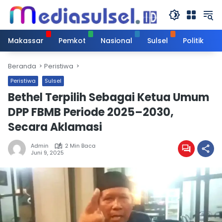
Langsung
ke
konten
Makassar
Pemkot
Nasional
Sulsel
Politik
Beranda
Peristiwa
Peristiwa
Sulsel
Bethel Terpilih Sebagai Ketua Umum
DPP FBMB Periode 2025–2030,
Secara Aklamasi
Admin
2 Min Baca
Juni 9, 2025