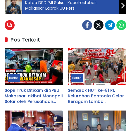
Ketua DPD PJI Sulsel: Kapolrestabes
Makassar Labrak UU Pers
Pos Terkait
Berita
Berita
Sopir Truk Ditikam di SPBU
Semarak HUT ke-81 RI,
Makassar, akibat Monopoli
Kelurahan Bontoala Gelar
Solar oleh Perusahaan
Beragam Lomba
Logistik Alfamart B-LOG
Tradisional Libatkan
Seluruh Warga