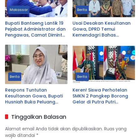
Makassar
Berita
Bupati Bantaeng Lantik 19
Usai Desakan Kesultanan
Pejabat Administrator dan
Gowa, DPRD Temui
Pengawas, Camat Diminta
Kemendagri Bahas
Dekat dengan Warga
Pencabutan Perda LAD
Berita
Berita
Respons Tuntutan
Keren! Siswa Perhotelan
Kesultanan Gowa, Bupati
SMKN 2 Pangkep Borong
Husniah Buka Peluang
Gelar di Putra Putri
Evaluasi Perda LAD: Bisa
Pangkep 2026, Sabet Best
Direvisi Bahkan Diganti
Duta Lingkungan dan
Tinggalkan Balasan
Fotogenik
Alamat email Anda tidak akan dipublikasikan.
Ruas yang
wajib ditandai
*