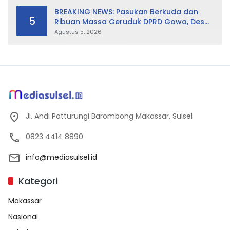
BREAKING NEWS: Pasukan Berkuda dan
5
Ribuan Massa Geruduk DPRD Gowa, Desak
Cabut Perda LAD
Agustus 5, 2026
Jl. Andi Patturungi Barombong Makassar, Sulsel
0823 4414 8890
info@mediasulsel.id
Kategori
Makassar
Nasional