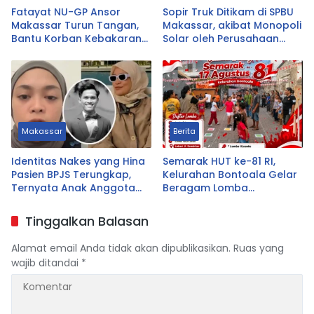
Fatayat NU-GP Ansor
Sopir Truk Ditikam di SPBU
Makassar Turun Tangan,
Makassar, akibat Monopoli
Bantu Korban Kebakaran
Solar oleh Perusahaan
Tallo
Logistik Alfamart B-LOG
Makassar
Berita
Identitas Nakes yang Hina
Semarak HUT ke-81 RI,
Pasien BPJS Terungkap,
Kelurahan Bontoala Gelar
Ternyata Anak Anggota
Beragam Lomba
DPRD Tasikmalaya
Tradisional Libatkan
Seluruh Warga
Tinggalkan Balasan
Alamat email Anda tidak akan dipublikasikan.
Ruas yang
wajib ditandai
*