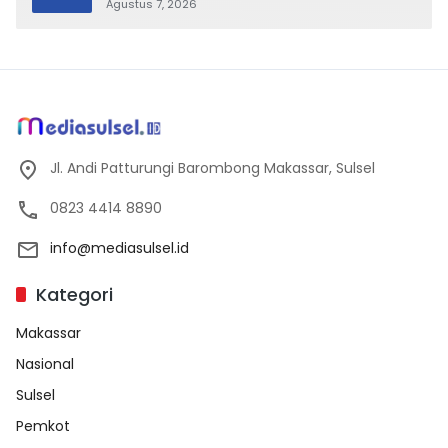
Tradisional Libatkan Seluruh Warga
Agustus 7, 2026
Jl. Andi Patturungi Barombong Makassar, Sulsel
0823 4414 8890
info@mediasulsel.id
Kategori
Makassar
Nasional
Sulsel
Pemkot