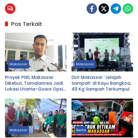
Pos Terkait
Makassar
Makassar
Proyek PSEL Makassar
DLH Makassar ‘Jelajah
Dikebut, Tamalanrea Jadi
Sampah’ di Kayu Bangkoa,
Lokasi Utama-Gowa Opsi
49 Kg Sampah Terkumpul
Cadangan
Makassar
Berita