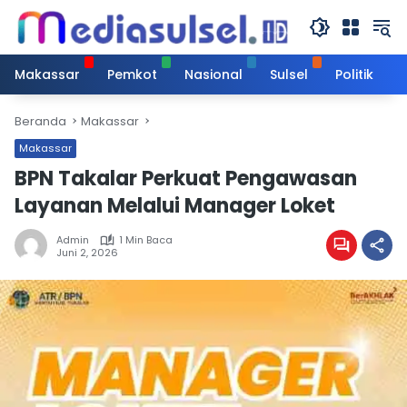
Langsung
ke
konten
Makassar
Pemkot
Nasional
Sulsel
Politik
Beranda
Makassar
Makassar
BPN Takalar Perkuat Pengawasan
Layanan Melalui Manager Loket
Admin
1 Min Baca
Juni 2, 2026