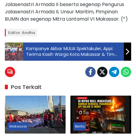
Jalasenastri Armada II beserta segenap Pengurus
Jalasenastri Armada II, Unsur Maritim, Pimpinan
BUMN dan segenap Mitra Lantamal VI Makassar. (*)
Editor: Andha
Kampanye Akbar MULIA Spektakuler, Appi:
Terima Kasih Warga Kota Makassar & Tim
Relawan
Pos Terkait
Makassar
Berita