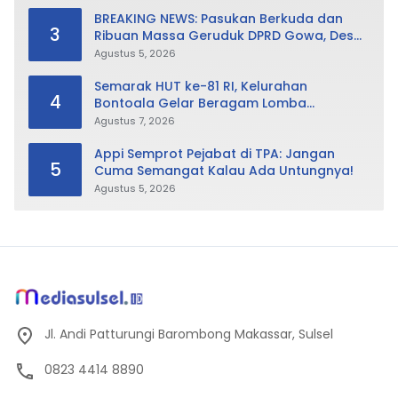
BREAKING NEWS: Pasukan Berkuda dan
3
Ribuan Massa Geruduk DPRD Gowa, Desak
Cabut Perda LAD
Agustus 5, 2026
Semarak HUT ke-81 RI, Kelurahan
4
Bontoala Gelar Beragam Lomba
Tradisional Libatkan Seluruh Warga
Agustus 7, 2026
Appi Semprot Pejabat di TPA: Jangan
5
Cuma Semangat Kalau Ada Untungnya!
Agustus 5, 2026
Jl. Andi Patturungi Barombong Makassar, Sulsel
0823 4414 8890