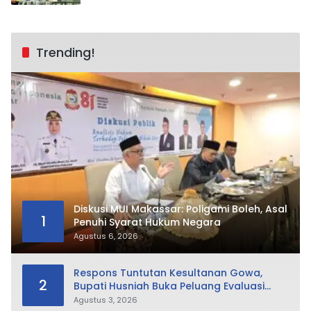
Trending!
Diskusi MUI Makassar: Poligami Boleh, Asal
1
Penuhi Syarat Hukum Negara
Agustus 6, 2026
Respons Tuntutan Kesultanan Gowa,
2
Bupati Husniah Buka Peluang Evaluasi
Perda LAD: Bisa Direvisi Bahkan Diganti
Agustus 3, 2026