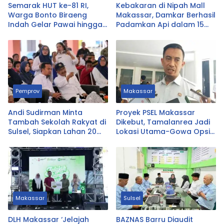
Semarak HUT ke-81 RI,
Kebakaran di Nipah Mall
Warga Bonto Biraeng
Makassar, Damkar Berhasil
Indah Gelar Pawai hingga
Padamkan Api dalam 15
Lomba Berhadiah Kulkas
Menit
Pemprov
Makassar
Andi Sudirman Minta
Proyek PSEL Makassar
Tambah Sekolah Rakyat di
Dikebut, Tamalanrea Jadi
Sulsel, Siapkan Lahan 20
Lokasi Utama-Gowa Opsi
Hektare
Cadangan
Makassar
Sulsel
DLH Makassar ‘Jelajah
BAZNAS Barru Diaudit