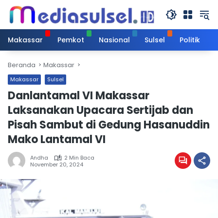
Langsung
ke
konten
Makassar
Pemkot
Nasional
Sulsel
Politik
Beranda
Makassar
Makassar
Sulsel
Danlantamal VI Makassar
Laksanakan Upacara Sertijab dan
Pisah Sambut di Gedung Hasanuddin
Mako Lantamal VI
Andha
2 Min Baca
November 20, 2024