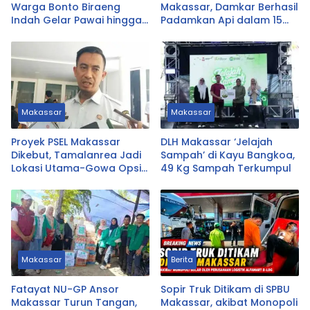
Warga Bonto Biraeng
Makassar, Damkar Berhasil
Indah Gelar Pawai hingga
Padamkan Api dalam 15
Lomba Berhadiah Kulkas
Menit
Makassar
Makassar
Proyek PSEL Makassar
DLH Makassar ‘Jelajah
Dikebut, Tamalanrea Jadi
Sampah’ di Kayu Bangkoa,
Lokasi Utama-Gowa Opsi
49 Kg Sampah Terkumpul
Cadangan
Makassar
Berita
Fatayat NU-GP Ansor
Sopir Truk Ditikam di SPBU
Makassar Turun Tangan,
Makassar, akibat Monopoli