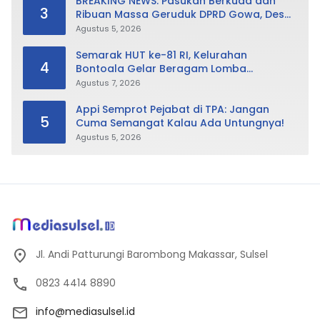
BREAKING NEWS: Pasukan Berkuda dan
3
Ribuan Massa Geruduk DPRD Gowa, Desak
Cabut Perda LAD
Agustus 5, 2026
Semarak HUT ke-81 RI, Kelurahan
4
Bontoala Gelar Beragam Lomba
Tradisional Libatkan Seluruh Warga
Agustus 7, 2026
Appi Semprot Pejabat di TPA: Jangan
5
Cuma Semangat Kalau Ada Untungnya!
Agustus 5, 2026
Jl. Andi Patturungi Barombong Makassar, Sulsel
0823 4414 8890
info@mediasulsel.id