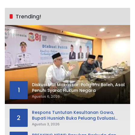
Trending!
Diskusi MUI Makassar: Poligami Boleh, Asal
1
Penuhi Syarat Hukum Negara
Agustus 6, 2026
Respons Tuntutan Kesultanan Gowa,
2
Bupati Husniah Buka Peluang Evaluasi
Perda LAD: Bisa Direvisi Bahkan Diganti
Agustus 3, 2026