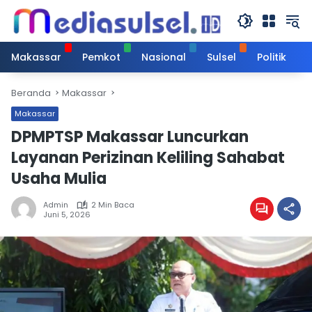
Langsung
ke
konten
Makassar
Pemkot
Nasional
Sulsel
Politik
Beranda
Makassar
Makassar
DPMPTSP Makassar Luncurkan
Layanan Perizinan Keliling Sahabat
Usaha Mulia
Admin
2 Min Baca
Juni 5, 2026