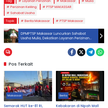
Tag:
Layanan Perizinan
Makassar
Mulia
Perizinan Keliling
PTSP MAKASSAR
Sahabat Usaha
Topik:
Berita Makassar
PTSP Makassar
DPMPTSP Makassar Luncurkan Sahabat
Usaha Mulia, Dekatkan Layanan Perizinan
Keliling
Pos Terkait
Makassar
Berita
Semarak HUT ke-81 RI,
Kebakaran di Nipah Mall