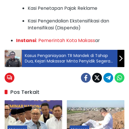
Kasi Penetapan Pajak Reklame
Kasi Pengendalian Ekstensifikasi dan
Intensifikasi (Dispenda)
Instansi
: Pemerintah Kota Makass
ar
Kasus Penganiayaan TR Mandek di Tahap
Dua, Kejari Makassar Minta Penyidik Segera
Lakukan Pelimpahan
Pos Terkait