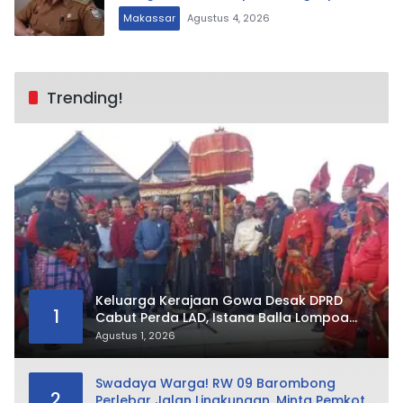
Makassar
Agustus 4, 2026
Trending!
Keluarga Kerajaan Gowa Desak DPRD
1
Cabut Perda LAD, Istana Balla Lompoa
Diminta Dikembalikan
Agustus 1, 2026
Swadaya Warga! RW 09 Barombong
2
Perlebar Jalan Lingkungan, Minta Pemkot