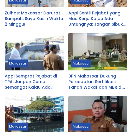
Makassar
Makassar
Zulhas: Makassar Darurat
Appi Sentil Pejabat yang
Sampah, Saya Kasih Waktu
Mau Kerja Kalau Ada
2 Minggu!
Untungnya: Jangan Sibuk
Urus yang Tak Prioritas
Makassar
Makassar
Appi Semprot Pejabat di
BPN Makassar Dukung
TPA: Jangan Cuma
Percepatan Sertifikasi
Semangat Kalau Ada
Tanah Wakaf dan MBR di
Untungnya!
Sulsel
Makassar
Makassar