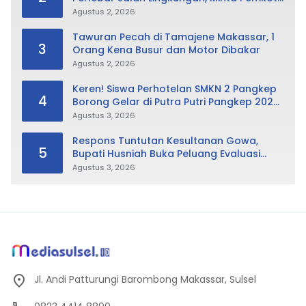
Tak Hanya Fokus Urusan Sampah
Agustus 2, 2026
Tawuran Pecah di Tamajene Makassar, 1
3
Orang Kena Busur dan Motor Dibakar
Agustus 2, 2026
Keren! Siswa Perhotelan SMKN 2 Pangkep
4
Borong Gelar di Putra Putri Pangkep 2026,
Sabet Best Duta Lingkungan dan
Agustus 3, 2026
Fotogenik
Respons Tuntutan Kesultanan Gowa,
5
Bupati Husniah Buka Peluang Evaluasi
Perda LAD: Bisa Direvisi Bahkan Diganti
Agustus 3, 2026
Jl. Andi Patturungi Barombong Makassar, Sulsel