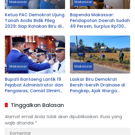
Makassar
Makassar
Ketua PAC Demokrat Ujung
Bapenda Makassar:
Tanah Andis Bidik Pileg
Pendapatan Daerah Sudah
2029: Siap Ratakan Biru di
49 Persen, Surplus Rp130
Ujung Tanah
Miliar
Makassar
Makassar
Bupati Bantaeng Lantik 19
Laskar Biru Demokrat
Pejabat Administrator dan
Bersih-bersih Drainase di
Pengawas, Camat Diminta
Pangkep, Ajak Warga
Dekat dengan Warga
Hidupkan Gotong Royong
Tinggalkan Balasan
Alamat email Anda tidak akan dipublikasikan.
Ruas yang
wajib ditandai
*