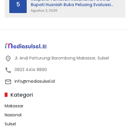
5
Bupati Husniah Buka Peluang Evaluasi
Perda LAD: Bisa Direvisi Bahkan Diganti
Agustus 3, 2026
Jl. Andi Patturungi Barombong Makassar, Sulsel
0823 4414 8890
info@mediasulsel.id
Kategori
Makassar
Nasional
Sulsel