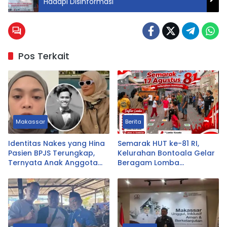
Hadapi Disinformasi
Pos Terkait
Makassar
Berita
Identitas Nakes yang Hina
Semarak HUT ke-81 RI,
Pasien BPJS Terungkap,
Kelurahan Bontoala Gelar
Ternyata Anak Anggota
Beragam Lomba
DPRD Tasikmalaya
Tradisional Libatkan
Seluruh Warga